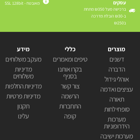
עסקים
מאובטח - SSL 128bit
ברכישה מעל ₪350 מתחת
ב-₪30 הובלת מדרכה
ב₪250
מוצרים
כללי
מידע
דשנים
טיפים ומאמרים
מעקב משלוחים
הדברה
בקרו אותנו
מדיניות
בסניף
משלוחים
אוהלי גידול
צור קשר
מדיניות החלפות
עציצים ואדמה
הרשמה
מדיניות פרטיות
תאורה
התחברות
תקנון
סופחי לחות
קופה
עלינו
מערכות
הידרופוניות
מערכות ישיבה