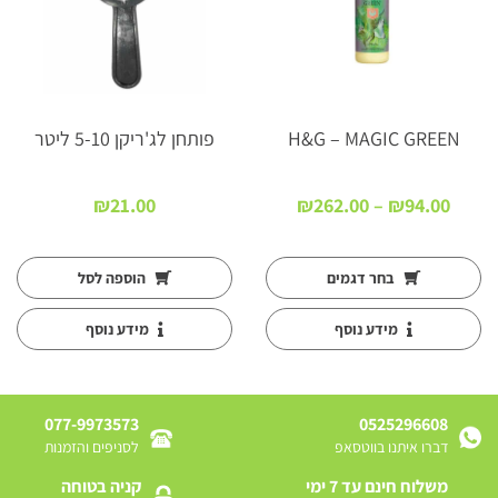
H&G – MAGIC GREEN
פותחן לג'ריקן 5-10 ליטר
טווח
₪
21.00
₪
262.00
–
₪
94.00
ם:
מחירים:
עד
בחר דגמים
הוספה לסל
מידע נוסף
מידע נוסף
077-9973573
0525296608
דברו איתנו בווטסאפ
לסניפים והזמנות
משלוח חינם עד 7 ימי
קניה בטוחה