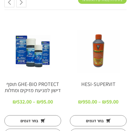
HESI-SUPERVIT
GHE-BIO PROTECT תוסף
דישון למניעת מזיקים ומחלות
טווח
טווח
₪
532.00
–
₪
95.00
₪
950.00
–
₪
59.00
ם:
מחירים:
מחירים
עד
עד
בחר דגמים
בחר דגמים