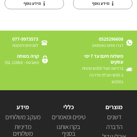
מידע נוסף
מידע נוסף
077-9973573
0525296608
דברו איתנו בווטסאפ
לסניפים והזמנות
משלוח חינם עד 7 ימי
קניה בטוחה
עסקים
מאובטח - SSL 128bit
ברכישה מעל ₪350 מתחת
ב-₪30 הובלת מדרכה
ב₪250
מוצרים
כללי
מידע
דשנים
טיפים ומאמרים
מעקב משלוחים
הדברה
בקרו אותנו
מדיניות
בסניף
משלוחים
אוהלי גידול