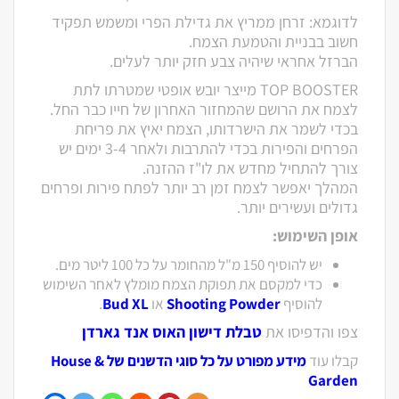
לדוגמא: זרחן ממריץ את גדילת הפרי ומשמש תפקיד
חשוב בבניית והטמעת הצמח.
הברזל אחראי שיהיה צבע חזק יותר לעלים.
TOP BOOSTER מייצר יובש אופטי שמטרתו לתת
לצמח את הרושם שהמחזור האחרון של חייו כבר החל.
בכדי לשמר את הישרדותו, הצמח יאיץ את פריחת
הפרחים והפירות בכדי להתרבות ולאחר 3-4 ימים יש
צורך להתחיל מחדש את לו"ז ההזנה.
המהלך יאפשר לצמח זמן רב יותר לפתח פירות ופרחים
גדולים ועשירים יותר.
אופן השימוש:
יש להוסיף 150 מ"ל מהחומר על כל 100 ליטר מים.
כדי למקסם את תפוקת הצמח מומלץ לאחר השימוש
להוסיף
Shooting Powder
או
Bud XL
.
צפו והדפיסו את
טבלת דישון האוס אנד גארדן
קבלו עוד
מידע מפורט על כל סוגי הדשנים של House &
Garden