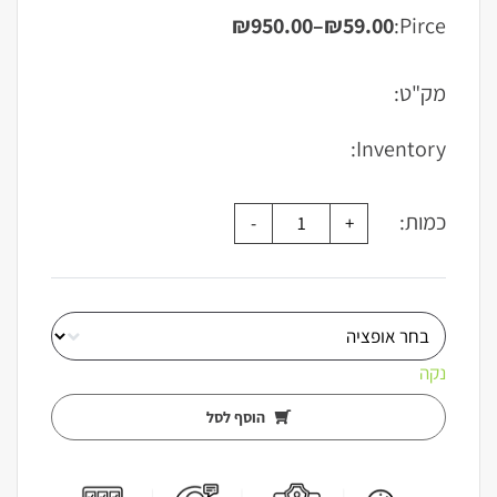
₪
950.00
–
₪
59.00
Pirce:
טווח
מחירים:
מק"ט:
עד
Inventory:
כמות:
נקה
הוסף לסל