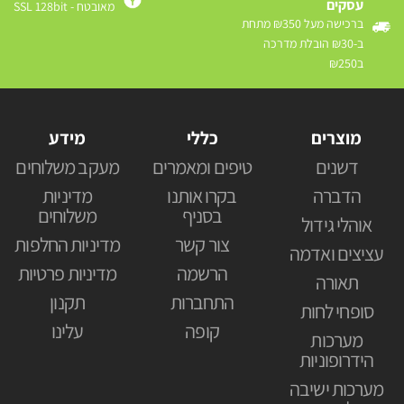
עסקים
מאובטח - SSL 128bit
ברכישה מעל ₪350 מתחת
ב-₪30 הובלת מדרכה
ב₪250
מוצרים
כללי
מידע
דשנים
טיפים ומאמרים
מעקב משלוחים
הדברה
בקרו אותנו
מדיניות
בסניף
משלוחים
אוהלי גידול
צור קשר
מדיניות החלפות
עציצים ואדמה
הרשמה
מדיניות פרטיות
תאורה
התחברות
תקנון
סופחי לחות
קופה
עלינו
מערכות
הידרופוניות
מערכות ישיבה