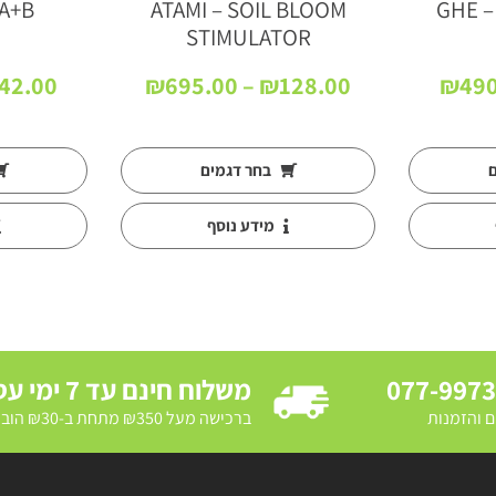
 A+B
ATAMI – SOIL BLOOM
GHE –
STIMULATOR
טווח
טווח
42.00
₪
695.00
–
₪
128.00
₪
490
מחירים:
מחירים:
עד
עד
ם
בחר דגמים
מידע נוסף
077-997
משלוח חינם עד 7 ימי עסקים
ם והזמנות
ברכישה מעל ₪350 מתחת ב-₪30 הובלת מדרכה ב₪250