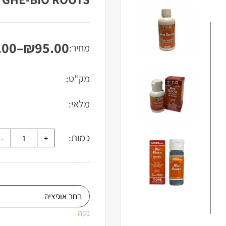
.00
–
₪
95.00
מחיר:
טווח
מחירים:
מק"ט:
עד
מלאי:
כמות:
נקה