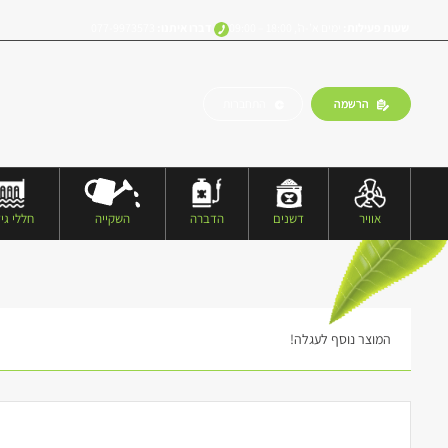
שעות פעילות:
ימים א’-ה’, 18:00 – 09:00
דברו איתנו:
077-9973573
הרשמה
התחברות
אוויר
דשנים
הדברה
השקייה
חללי גיד
המוצר נוסף לעגלה!