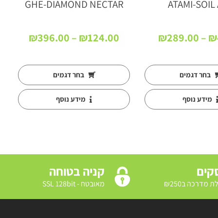
GHE-DIAMOND NECTAR
ATAMI-SOIL
טווח
טווח
₪
396.00
–
₪
124.00
₪
289.00
–
₪
מחירים:
מחירים:
עד
עד
בחר דגמים
בחר דגמים
מידע נוסף
מידע נוסף
קניה בטוחה
מאובטח - SSL 128bit