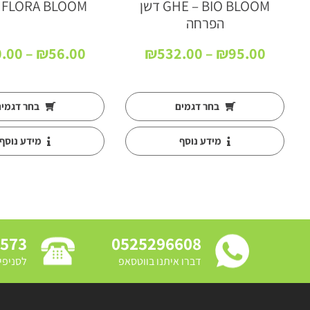
GHE – BIO BLOOM דשן
 FLORA BLOOM
הפרחה
וח
טווח
.00
–
₪
56.00
₪
532.00
–
₪
95.00
ירים:
מחירים:
עד
בחר דגמים
בחר דגמי
מידע נוסף
מידע נוסף
3573
0525296608
דברו איתנו בווטסאפ
לסניפי