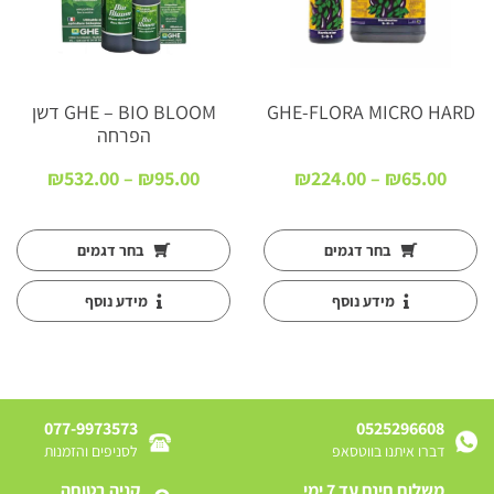
GHE-FLORA MICRO HARD
GHE – BIO BLOOM דשן
הפרחה
טווח
טווח
₪
532.00
–
₪
95.00
₪
224.00
–
₪
65.00
:
מחירים:
מחירים
עד
עד
בחר דגמים
בחר דגמים
מידע נוסף
מידע נוסף
077-9973573
0525296608
דברו איתנו בווטסאפ
לסניפים והזמנות
משלוח חינם עד 7 ימי
קניה בטוחה