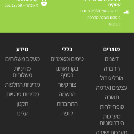
עסקים
מאובטח - SSL 128bit
ברכישה מעל ₪350 מתחת
ב-₪30 הובלת מדרכה
ב₪250
מוצרים
כללי
מידע
דשנים
טיפים ומאמרים
מעקב משלוחים
הדברה
בקרו אותנו
מדיניות
בסניף
משלוחים
אוהלי גידול
צור קשר
מדיניות החלפות
עציצים ואדמה
הרשמה
מדיניות פרטיות
תאורה
התחברות
תקנון
סופחי לחות
קופה
עלינו
מערכות
הידרופוניות
מערכות ישיבה