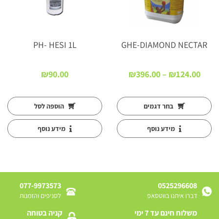
PH- HESI 1L
GHE-DIAMOND NECTAR
טווח
₪
90.00
₪
396.00
–
₪
124.00
:
מחירים:
עד
בחר דגמים
הוספה לסל
מידע נוסף
מידע נוסף
077-9973573
0525296608
דברו איתנו בווטסאפ
לסניפים והזמנות
משלוח חינם עד 7 ימי
קניה בטוחה