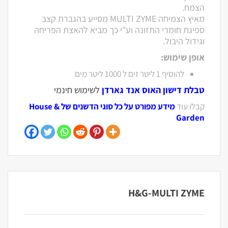
הצמח.
מאיץ הצמיחה MULTI ZYME מסייע בהגברת קצב
ספיגת חומרי התזונה וע"י כך מביא להאצת הפריחה
וגידול היבול.
אופן שימוש:
להוסיף 1 ליטר זים ל 1000 ליטר מים
טבלת דישון האוס אנד גארדן
לשימוש חינמי
קבלו עוד
מידע מפורט על כל סוגי הדשנים של House &
Garden
H&G-MULTI ZYME