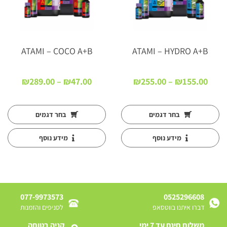
ATAMI – COCO A+B
ATAMI – HYDRO A+B
טווח
טווח
₪
289.00
–
₪
47.00
₪
255.00
–
₪
155.00
:
מחירים:
מחירים
עד
עד
בחר דגמים
בחר דגמים
מידע נוסף
מידע נוסף
077-9973573
0525296608
דברו איתנו בווטסאפ
לסניפים והזמנות
משלוח חינם עד 7 ימי
קניה בטוחה