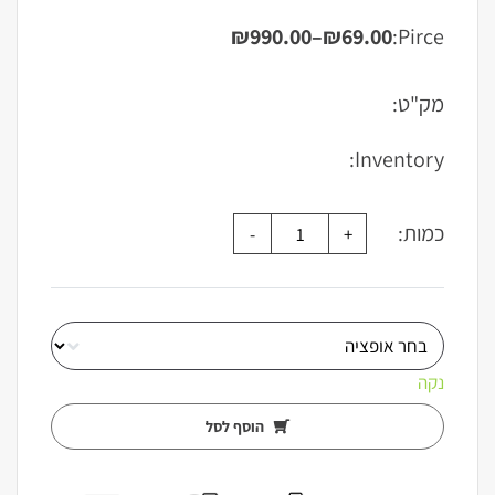
₪
990.00
–
₪
69.00
Pirce:
טווח
מחירים:
מק"ט:
עד
Inventory:
כמות:
נקה
הוסף לסל