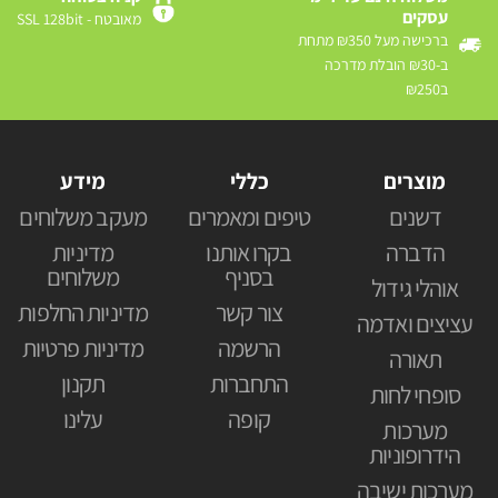
עסקים
מאובטח - SSL 128bit
ברכישה מעל ₪350 מתחת
ב-₪30 הובלת מדרכה
ב₪250
מוצרים
כללי
מידע
דשנים
טיפים ומאמרים
מעקב משלוחים
הדברה
בקרו אותנו
מדיניות
בסניף
משלוחים
אוהלי גידול
צור קשר
מדיניות החלפות
עציצים ואדמה
הרשמה
מדיניות פרטיות
תאורה
התחברות
תקנון
סופחי לחות
קופה
עלינו
מערכות
הידרופוניות
מערכות ישיבה