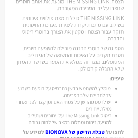
הצמח. THE MISSING LINK מונעת את אותם חוסרים
שנוצרו על ידי הסביבה המעובדת.
THE MISSING LINK כולל חומצת פולווית איכותית
בשילוב עם מתכות יקרות ליצירת מערכת החיסונית
חזקה עבור הצמח ו מקטין את הצורך בחומרי ריסוס
והדברה.
הספיגה של חומרי ההזנה מובילה להשפעה חיובית
חסרת תקדים על האיכות והתשואה של הגידולים
המטופלים. מוצר זה ממלא את הפער בשרשרת המזון
שלא התגלה קודם לכן.
טיפים:
מומלץ להשתמש בדשן כתרסיס עלים פעם בשבוע
עד לתחילת שלב הפריחה.
יש לרסס מהדשן על צמחי האם זמן קצר לפני ואחרי
נטילת ייחורים.
ריסוס The Missing Link על ייחורים ושתילים
למניעת זיהום ומחלות במצב של לחות גבוהה.
לחצו על
טבלת הדישון של BIONOVA
למידע על