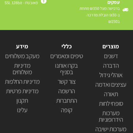
עסקים
מאובטח - SSL 128bit
ברכישה מעל ₪350 מתחת
ב-₪30 הובלת מדרכה
ב₪250
מוצרים
כללי
מידע
דשנים
טיפים ומאמרים
מעקב משלוחים
הדברה
בקרו אותנו
מדיניות
בסניף
משלוחים
אוהלי גידול
צור קשר
מדיניות החלפות
עציצים ואדמה
הרשמה
מדיניות פרטיות
תאורה
התחברות
תקנון
סופחי לחות
קופה
עלינו
מערכות
הידרופוניות
מערכות ישיבה