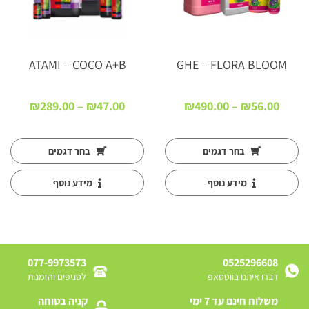
ATAMI – COCO A+B
GHE – FLORA BLOOM
טווח
טווח
₪
289.00
–
₪
47.00
₪
490.00
–
₪
56.00
ם:
מחירים:
מחירים
עד
עד
בחר דגמים
בחר דגמים
מידע נוסף
מידע נוסף
077-9973573
0525296608
דברו איתנו בווטסאפ
לסניפים והזמנות
משלוח חינם עד 7 ימי
קניה בטוחה