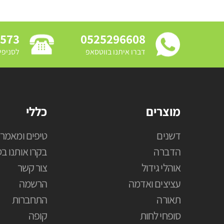
3573
0525296608
דברו איתנו בווטסאפ
לסניפי
מוצרים
כללי
דשנים
טיפים ומאמרי
הדברה
בקרו אותנו בס
אוהלי גידול
צור קשר
עציצים ואדמה
הרשמה
תאורה
התחברות
סופחי לחות
קופה