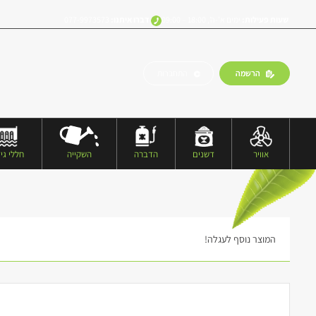
שעות פעילות:
ימים א’-ה’, 18:00 – 09:00
דברו איתנו:
077-9973573
הרשמה
התחברות
אוויר
דשנים
הדברה
השקייה
חללי גיד
המוצר נוסף לעגלה!