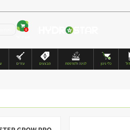
0
העגלה שלי
ול
כלי גינון
לגינה ולמרפסת
מבצעים
עזרים
עצ
STER GROW PRO