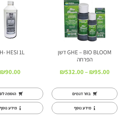
GHE – BIO BLOOM דשן
H- HESI 1L
הפרחה
וח
טווח
₪
90.00
₪
532.00
–
₪
95.00
ירים:
מחירים:
עד
בחר דגמים
הוספה לס
מידע נוסף
מידע נוסף