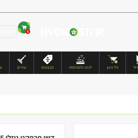
0
העגלה שלי
ול
כלי גינון
לגינה ולמרפסת
מבצעים
עזרים
עצ
דשן פרפקט נוזלי 5 ל' – אקוגן