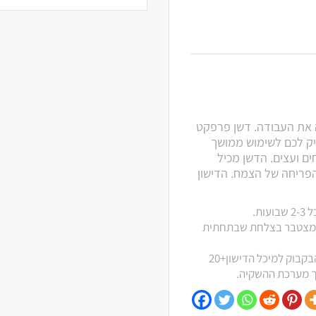
ה את העבודה. דשן פרפקט
זלי המגיע בבקבוק גדול של 5 ל' שיספיק לכם לשימוש ממושך
ים ועצים. הדשן מכיל
הפריחה של הצמח. הדישון
זל המצטבר בצלחת שבתחתית
דישון באמצעות מערכת השקיה – יש להוסיף את תכולת הבקבוק למיכל הדישון+20