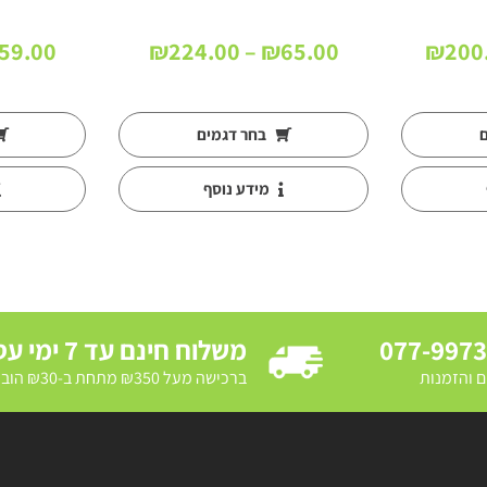
טווח
טווח
59.00
₪
224.00
–
₪
65.00
₪
200
מחירים:
מחירים:
עד
עד
ם
בחר דגמים
מידע נוסף
077-997
משלוח חינם עד 7 ימי עסקים
ם והזמנות
ברכישה מעל ₪350 מתחת ב-₪30 הובלת מדרכה ב₪250