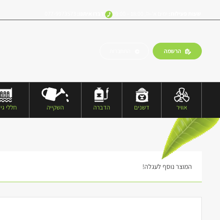
שעות פעילות:
ימים א’-ה’, 18:00 – 09:00
דברו איתנו:
077-9973573
הרשמה
התחברות
אוויר
דשנים
הדברה
השקייה
חללי גיד
המוצר נוסף לעגלה!