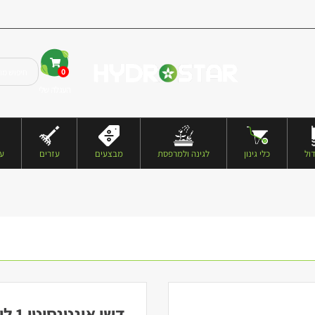
0
העגלה שלי
ול
כלי גינון
לגינה ולמרפסת
מבצעים
עזרים
עצ
דשן אינטנסיטי 1 ליטר – ZALMANSON