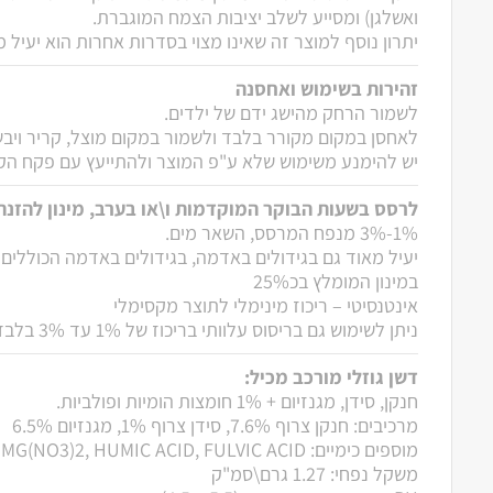
ואשלגן) ומסייע לשלב יציבות הצמח המוגברת.
יתרון נוסף למוצר זה שאינו מצוי בסדרות אחרות הוא יעיל מא
זהירות בשימוש ואחסנה
לשמור הרחק מהישג ידם של ילדים.
לאחסן במקום מקורר בלבד ולשמור במקום מוצל, קריר ויבש
יש להימנע משימוש שלא ע"פ המוצר ולהתייעץ עם פקח הקי
לרסס בשעות הבוקר המוקדמות ו\או בערב, מינון להזנה
1%-3% מנפח המרסס, השאר מים.
יעיל מאוד גם בגידולים באדמה, בגידולים באדמה הכוללים 
במינון המומלץ בכ25%
אינטנסיטי – ריכוז מינימלי לתוצר מקסימלי
ניתן לשימוש גם בריסוס עלוותי בריכוז של 1% עד 3% בלבד.
דשן גוזלי מורכב מכיל:
חנקן, סידן, מגנזיום + 1% חומצות הומיות ופולביות.
מרכיבים: חנקן צרוף 7.6%, סידן צרוף 1%, מגנזיום 6.5%
מוספים כימיים: CA(NO3)2, MG(NO3)2, HUMIC ACID, FULVIC ACID
משקל נפחי: 1.27 גרם\סמ"ק