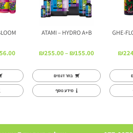
 BLOOM
ATAMI – HYDRO A+B
GHE-FL
טווח
טווח
56.00
₪
255.00
–
₪
155.00
₪
224
מחירים:
מחירים:
עד
עד
ם
בחר דגמים
מידע נוסף