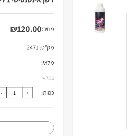
₪
120.00
מחיר:
מק"ט:
2471
מלאי:
במלאי
כמות: