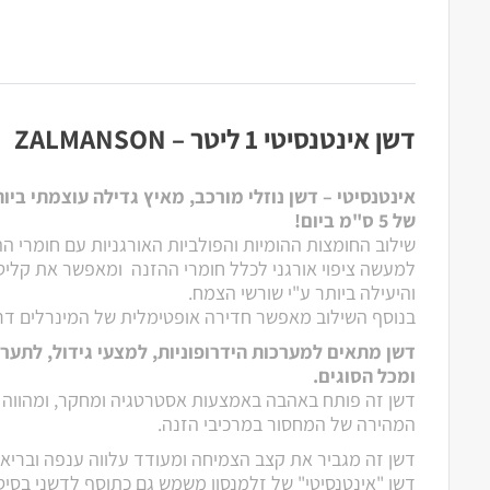
דשן אינטנסיטי 1 ליטר – ZALMANSON
אינטנסיטי – דשן נוזלי מורכב, מאיץ גדילה עוצמתי ביו
של 5 ס"מ ביום!
שילוב החומצות ההומיות והפולביות האורגניות עם חומרי הה
למעשה ציפוי אורגני לכלל חומרי ההזנה ומאפשר את קלי
והיעילה ביותר ע"י שורשי הצמח.
בנוסף השילוב מאפשר חדירה אופטימלית של המינרלים דר
דשן מתאים למערכות הידרופוניות, למצעי גידול, לתערו
ומכל הסוגים.
דשן זה פותח באהבה באמצעות אסטרטגיה ומחקר, ומהווה
המהירה של המחסור במרכיבי הזנה.
דשן זה מגביר את קצב הצמיחה ומעודד עלווה ענפה ובריאה
דשן "אינטנסיטי" של זלמנסון משמש גם כתוסף לדשני בסיס 