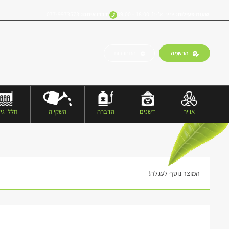
שעות פעילות:
ימים א’-ה’, 18:00 – 09:00
דברו איתנו:
077-9973573
הרשמה
התחברות
אוויר
דשנים
הדברה
השקייה
חללי גיד
המוצר נוסף לעגלה!