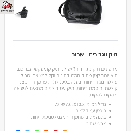
תיק נוגד ריח – שחור
מחפשים תיק נוגד ריח? יש לנו תיק קומפקטי עבורכם.
הוא יותר קטן מתיק המזוודה,נוח וקל לנשיאה, מכיל
פילטר נוגד ריחות ובטנה בטכנולוגית פחמן דו חמצני
קולטת וחוסמת ריחות, תיק עמיד למים מתאים לנשיאה
ממקום למקום.
גודל בס"מ: 22.9X7.62X10.2
רוכסן עמיד למים
בטנה מסיבי פחמן דו חמצני למניעת ריחות
צבע: שחור