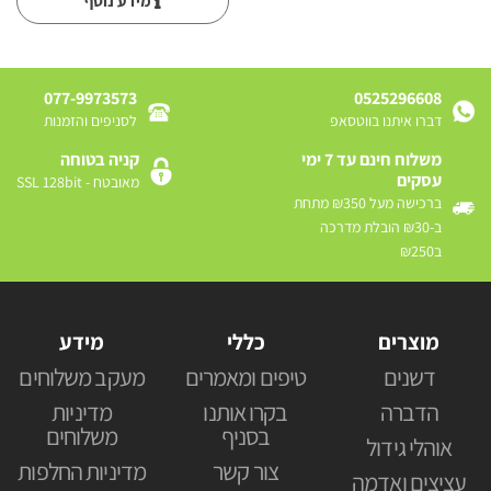
מידע נוסף
077-9973573
0525296608
דברו איתנו בווטסאפ
לסניפים והזמנות
משלוח חינם עד 7 ימי
קניה בטוחה
עסקים
מאובטח - SSL 128bit
ברכישה מעל ₪350 מתחת
ב-₪30 הובלת מדרכה
ב₪250
מוצרים
כללי
מידע
דשנים
טיפים ומאמרים
מעקב משלוחים
הדברה
בקרו אותנו
מדיניות
בסניף
משלוחים
אוהלי גידול
צור קשר
מדיניות החלפות
עציצים ואדמה