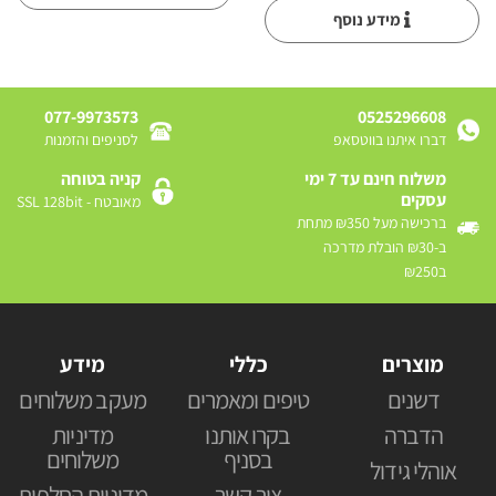
מידע נוסף
077-9973573
0525296608
דברו איתנו בווטסאפ
לסניפים והזמנות
משלוח חינם עד 7 ימי
קניה בטוחה
עסקים
מאובטח - SSL 128bit
ברכישה מעל ₪350 מתחת
ב-₪30 הובלת מדרכה
ב₪250
מוצרים
כללי
מידע
דשנים
טיפים ומאמרים
מעקב משלוחים
הדברה
בקרו אותנו
מדיניות
בסניף
משלוחים
אוהלי גידול
צור קשר
מדיניות החלפות