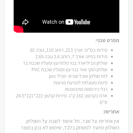
מפרט טכני
:
מידות בס"מ: אורך 213, רוחב 110, גובה 81.
מידות בפיט: אורך 7, רוחב 3.6 גובה 2.65
שולחן הביליארד בנוי מלוח עץ ומעליו שכבת בד
שולחן הוקי אויר בנוי עץ ומעליו שכבת PVC
לוח שולחן אוכל וטניס- מכיל pvc
פינות מעוגלות למניעת פגיעות
רגלי נירוסטה מתכווננות
ארוז בקרטון: 162 ק"ג. מידות קרטון: 222*121*24.5
ס"מ
אחריות
:
אין אחריות על שבר, חל איסור לשבת על השולחן.
השולחן מיועד למשחק בלבד, שימוש לא נכון במוצר