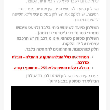
עלול לגרום לשבר שלא כלול באחריות המוצר.
השולחן מיועד לשימוש פנים. אין אחריות מפני נזקי
רטיבות. יש למקם את השולחן במקום יבש וללא חשיפה
לרטיבות ולחות.
השולחן מיועד לשימוש ביתי בלבד (למעט שימוש
מסחרי כמו מרכזי ג'ימבורי וכדומה).
השולחן מסופק כשהוא אינו מורכב ודורש הרכבה
עצמית על ידי הלקוח.
חלק מהתמונות והסרטונים להמחשה בלבד.
המחיר אינו כולל הובלה והתקנה. ההובלה – הובלת
מדרכה.
הובלה בעלות נוספת של 255₪ – תתווסף בקופה
צפו בסקירה על השולחן (
שימו לב: בד שולחן
הביליארד מסופק בצבע ירוק
):