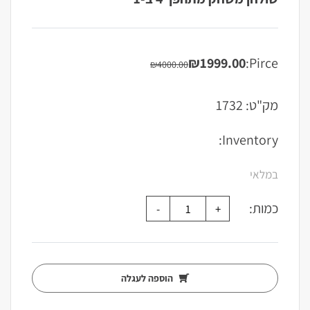
₪
1999.00
Pirce:
₪
4000.00
המחיר
המחיר
הנוכחי
המקורי
היה:
הוא:
מק"ט:
1732
₪4000.00.
₪1999.00.
Inventory:
במלאי
כמות:
הוספה לעגלה