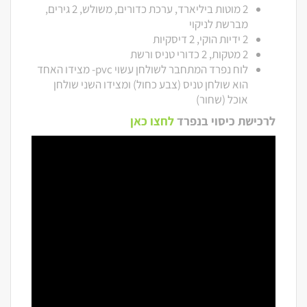
2 מוטות ביליארד, ערכת כדורים, משולש, 2 גירים,
מברשת לניקוי
2 ידיות הוקי, 2 דיסקיות
2 מטקות, 2 כדורי טניס ורשת
לוח נפרד המתחבר לשולחן עשוי pvc- מצידו האחד
הוא שולחן טניס (צבע כחול) ומצידו השני שולחן
אוכל (שחור)
לרכישת כיסוי בנפרד
לחצו כאן