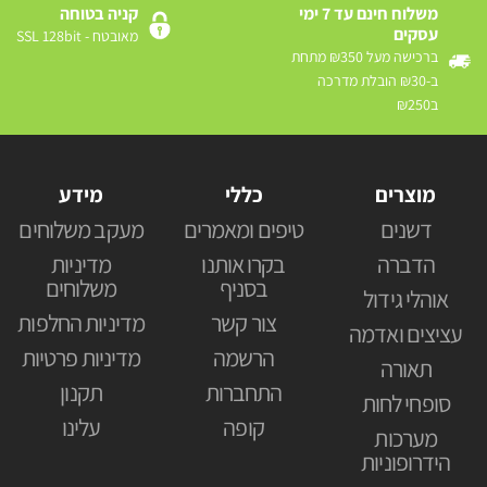
משלוח חינם עד 7 ימי
קניה בטוחה
עסקים
מאובטח - SSL 128bit
ברכישה מעל ₪350 מתחת
ב-₪30 הובלת מדרכה
ב₪250
מוצרים
כללי
מידע
דשנים
טיפים ומאמרים
מעקב משלוחים
הדברה
בקרו אותנו
מדיניות
בסניף
משלוחים
אוהלי גידול
צור קשר
מדיניות החלפות
עציצים ואדמה
הרשמה
מדיניות פרטיות
תאורה
התחברות
תקנון
סופחי לחות
קופה
עלינו
מערכות
הידרופוניות