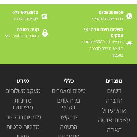
077-9973573
0525296608
דברו איתנו בווטסאפ
לסניפים והזמנות
משלוח חינם עד 7 ימי
קניה בטוחה
עסקים
מאובטח - SSL 128bit
ברכישה מעל ₪350 מתחת
ב-₪30 הובלת מדרכה
ב₪250
מוצרים
כללי
מידע
דשנים
טיפים ומאמרים
מעקב משלוחים
הדברה
בקרו אותנו
מדיניות
בסניף
משלוחים
אוהלי גידול
צור קשר
מדיניות החלפות
עציצים ואדמה
הרשמה
מדיניות פרטיות
תאורה
התחברות
תקנון