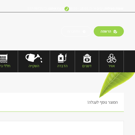
שעות פעילות:
ימים א’-ה’, 18:00 – 09:00
דברו איתנו:
077-9973573
הרשמה
התחברות
אוויר
דשנים
הדברה
השקייה
חללי גיד
המוצר נוסף לעגלה!