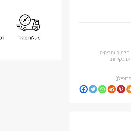
 דלתות ותריסים.
ים בקירות.
רופילן)