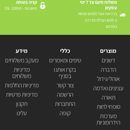
משלוח חינם עד 7 ימי
קניה בטוחה
עסקים
מאובטח - SSL 128bit
ברכישה מעל ₪350 מתחת
ב-₪30 הובלת מדרכה
ב₪250
מוצרים
כללי
מידע
דשנים
טיפים ומאמרים
מעקב משלוחים
הדברה
בקרו אותנו
מדיניות
בסניף
משלוחים
אוהלי גידול
צור קשר
מדיניות החלפות
עציצים ואדמה
הרשמה
מדיניות פרטיות
תאורה
התחברות
תקנון
סופחי לחות
קופה
עלינו
מערכות
הידרופוניות