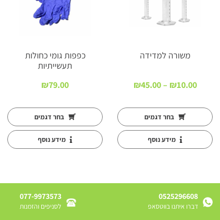
משורה למדידה
כפפות גומי כחולות
תעשייתיות
טווח
₪
79.00
₪
45.00
–
₪
10.00
:
מחירים:
עד
בחר דגמים
בחר דגמים
מידע נוסף
מידע נוסף
077-9973573
0525296608
דברו איתנו בווטסאפ
לסניפים והזמנות