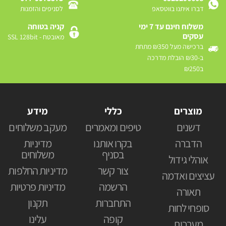
דברו איתנו בווטסאפ
לסניפים והזמנות
משלוח חינם עד 7 ימי
קניה בטוחה
עסקים
מאובטח - SSL 128bit
ברכישה מעל ₪350 מתחת
ב-₪30 הובלת מדרכה
ב₪250
מוצרים
כללי
מידע
דשנים
טיפים ומאמרים
מעקב משלוחים
הדברה
בקרו אותנו
מדיניות
בסניף
משלוחים
אוהלי גידול
צור קשר
מדיניות החלפות
עציצים ואדמה
הרשמה
מדיניות פרטיות
תאורה
התחברות
תקנון
סופחי לחות
קופה
עלינו
מערכות