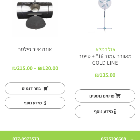
אונה אייר פילטר
אזל המלאי
מאוורר עמוד 16" + טיימר
GOLD LINE
טווח
₪
215.00
–
₪
120.00
מחירי
₪
135.00
עד
בחר דגמים
פרטים נוספים
מידע נוסף
מידע נוסף
077-9973573
0525296608