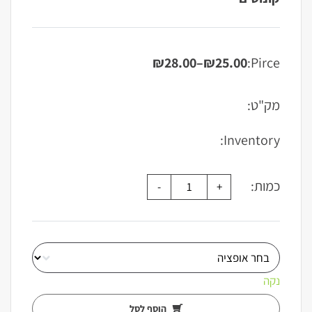
₪
28.00
–
₪
25.00
Pirce:
טווח
מחירים:
מק"ט:
עד
Inventory:
כמות:
נקה
הוסף לסל