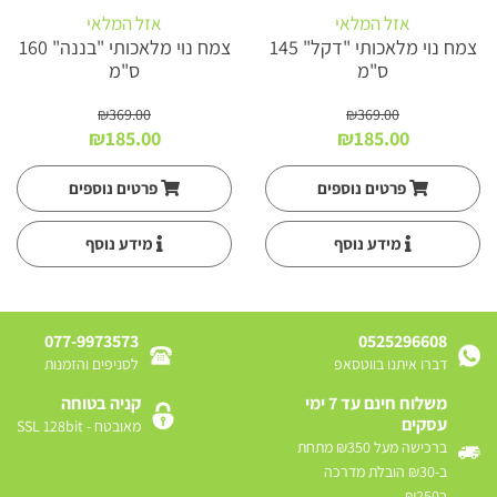
אזל המלאי
אזל המלאי
צמח נוי מלאכותי "דקל" 145
צמח נוי מלאכותי "בננה" 160
ס"מ
ס"מ
₪
369.00
₪
369.00
המחיר
המחיר
המחיר
המחיר
₪
185.00
₪
185.00
המקורי
הנוכחי
המקורי
הנוכחי
היה:
הוא:
היה:
הוא:
פרטים נוספים
פרטים נוספים
₪185.00.
₪369.00.
₪185.00.
₪369.00.
מידע נוסף
מידע נוסף
077-9973573
0525296608
דברו איתנו בווטסאפ
לסניפים והזמנות
משלוח חינם עד 7 ימי
קניה בטוחה
עסקים
מאובטח - SSL 128bit
ברכישה מעל ₪350 מתחת
ב-₪30 הובלת מדרכה
ב₪250