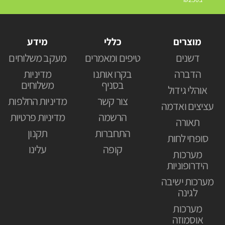
מוצרים
כללי
מידע
דשנים
טיפים ומאמרים
מעקב משלוחים
הדברה
בקרו אותנו
מדיניות
בסניף
משלוחים
אוהלי גידול
צור קשר
מדיניות החלפות
עציצים ואדמה
הרשמה
מדיניות פרטיות
תאורה
התחברות
תקנון
סופחי לחות
קופה
עלינו
מערכות
הידרופוניות
מערכות ישיבה
לגינה
מערכות
אוסמוזה