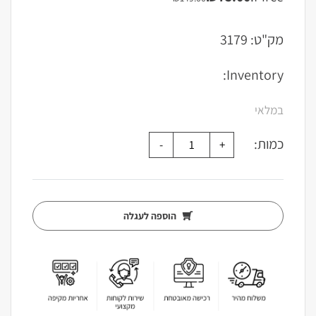
המחיר
המחיר
הנוכחי
המקורי
היה:
הוא:
מק"ט:
3179
₪149.00.
₪75.00.
Inventory:
במלאי
כמות:
הוספה לעגלה