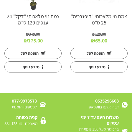
צמח נוי מלאכותי "דיפנבכיה"
צמח נוי מלאכותי "דקל" 24
25 ס"מ
ענפים 120 ס"מ
₪
349.00
₪
129.00
המחיר
המחיר
המחיר
המחיר
₪
175.00
₪
65.00
המקורי
הנוכחי
המקורי
הנוכחי
היה:
הוא:
היה:
הוא:
הוספה לסל
הוספה לסל
₪175.00.
₪349.00.
₪65.00.
₪129.00.
מידע נוסף
מידע נוסף
077-9973573
0525296608
דברו איתנו בווטסאפ
לסניפים והזמנות
משלוח חינם עד 7 ימי
קניה בטוחה
עסקים
מאובטח - SSL 128bit
ברכישה מעל ₪350 מתחת