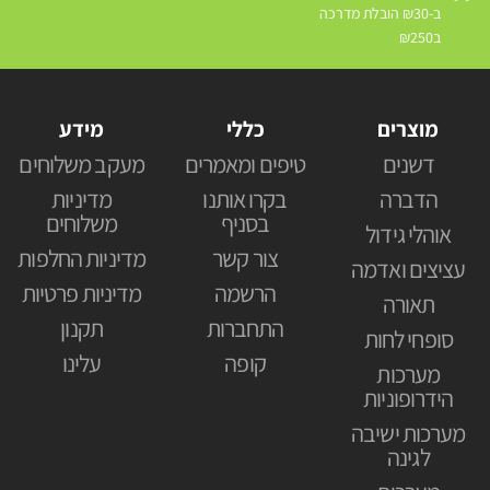
ב-₪30 הובלת מדרכה
ב₪250
מוצרים
כללי
מידע
דשנים
טיפים ומאמרים
מעקב משלוחים
הדברה
בקרו אותנו
מדיניות
בסניף
משלוחים
אוהלי גידול
צור קשר
מדיניות החלפות
עציצים ואדמה
הרשמה
מדיניות פרטיות
תאורה
התחברות
תקנון
סופחי לחות
קופה
עלינו
מערכות
הידרופוניות
מערכות ישיבה
לגינה