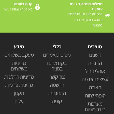
משלוח חינם עד 7 ימי
קניה בטוחה
עסקים
מאובטח - SSL 128bit
ברכישה מעל ₪350 מתחת
ב-₪30 הובלת מדרכה
ב₪250
מוצרים
כללי
מידע
דשנים
טיפים ומאמרים
מעקב משלוחים
הדברה
בקרו אותנו
מדיניות
בסניף
משלוחים
אוהלי גידול
צור קשר
מדיניות החלפות
עציצים ואדמה
הרשמה
מדיניות פרטיות
תאורה
התחברות
תקנון
סופחי לחות
קופה
עלינו
מערכות
הידרופוניות