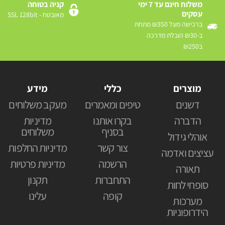
משלוח חינם עד 7 ימי
קניה בטוחה
עסקים
מאובטח - SSL 128bit
ברכישה מעל ₪350 מתחת
ב-₪30 הובלת מדרכה
ב₪250
מוצרים
כללי
מידע
דשנים
טיפים ומאמרים
מעקב משלוחים
הדברה
בקרו אותנו
מדיניות
בסניף
משלוחים
אוהלי גידול
צור קשר
מדיניות החלפות
עציצים ואדמה
הרשמה
מדיניות פרטיות
תאורה
התחברות
תקנון
סופחי לחות
קופה
עלינו
מערכות
הידרופוניות