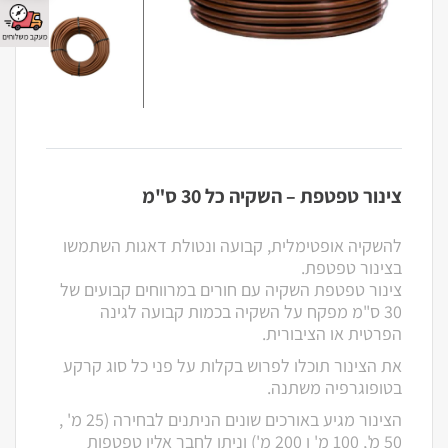
צינור טפטפת – השקיה כל 30 ס"מ
להשקיה אופטימלית, קבועה ונטולת דאגות השתמשו
בצינור טפטפת.
צינור טפטפת השקיה עם חורים במרווחים קבועים של
30 ס"מ מפקח על השקיה בכמות קבועה לגינה
הפרטית או הציבורית.
את הצינור תוכלו לפרוש בקלות על פני כל סוג קרקע
בטופוגרפיה משתנה.
הצינור מגיע באורכים שונים הניתנים לבחירה (25 מ' ,
50 מ', 100 מ' ו 200 מ') וניתן לחבר אליו טפטפות