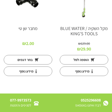
מקל השקיה BLUE WATER /
מחבר שן טי
KING'S TOOLS
₪
2.00
₪
129.00
המחיר
המחיר
₪
29.90
המקורי
הנוכחי
היה:
הוא:
הוספה לסל
בחר דגמים
₪29.90.
₪129.00.
מידע נוסף
מידע נוסף
077-9973573
0525296608
דברו איתנו בווטסאפ
לסניפים והזמנות