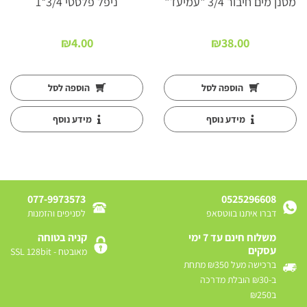
מסנן מים חיבור 3/4 "עמיעד"
ניפל פלסטי 3/4*1
₪
4.00
₪
38.00
הוספה לסל
הוספה לסל
מידע נוסף
מידע נוסף
077-9973573
0525296608
דברו איתנו בווטסאפ
לסניפים והזמנות
משלוח חינם עד 7 ימי
קניה בטוחה
עסקים
מאובטח - SSL 128bit
ברכישה מעל ₪350 מתחת
ב-₪30 הובלת מדרכה
ב₪250