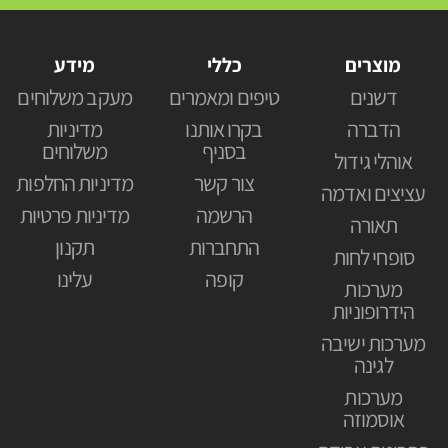
מוצרים
כללי
מידע
דשנים
טיפים ומאמרים
מעקב משלוחים
הדברה
בקרו אותנו
מדיניות
בסניף
משלוחים
אוהלי גידול
צור קשר
מדיניות החלפות
עציצים ואדמה
הרשמה
מדיניות פרטיות
תאורה
התחברות
תקנון
סופחי לחות
קופה
עלינו
מערכות
הידרופוניות
מערכות ישיבה
לגינה
מערכות
אוסמוזה