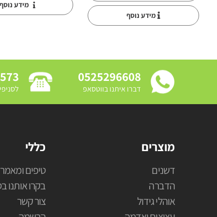
מידע נוסף
מידע נוסף
3573
0525296608
דברו איתנו בווטסאפ
לסניפי
מוצרים
כללי
דשנים
טיפים ומאמרי
הדברה
בקרו אותנו בס
אוהלי גידול
צור קשר
עציצים ואדמה
הרשמה