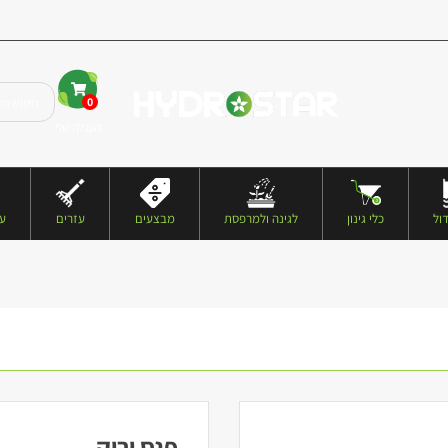
0
העגלה שלי
ול
כלי גינון
לגינה ולמרפסת
מבצעים
עזרים
עצ
פנס ירוק