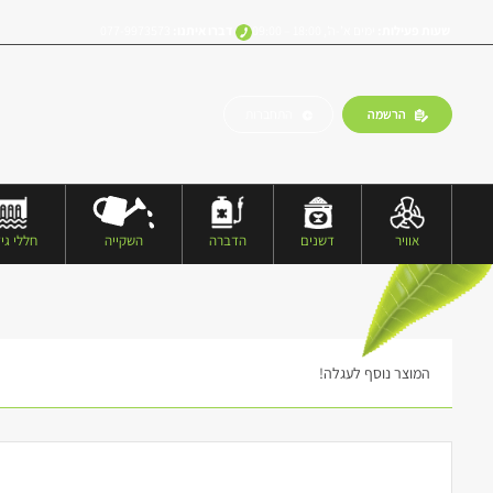
שעות פעילות:
ימים א’-ה’, 18:00 – 09:00
דברו איתנו:
077-9973573
הרשמה
התחברות
אוויר
דשנים
הדברה
השקייה
חללי גיד
המוצר נוסף לעגלה!