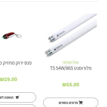
4*47
פנס ירוק מחזיק 
אזל המלאי
פלורוסנט T5 54W/865
₪
29.00
₪
16.00
הוספה לס
פרטים נוספים