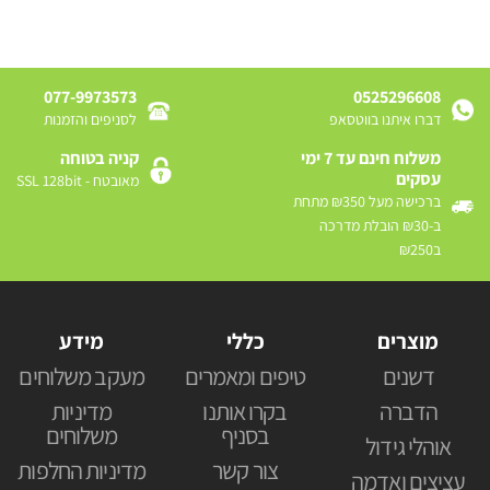
077-9973573
0525296608
דברו איתנו בווטסאפ
לסניפים והזמנות
משלוח חינם עד 7 ימי
קניה בטוחה
עסקים
מאובטח - SSL 128bit
ברכישה מעל ₪350 מתחת
ב-₪30 הובלת מדרכה
ב₪250
מוצרים
כללי
מידע
דשנים
טיפים ומאמרים
מעקב משלוחים
הדברה
בקרו אותנו
מדיניות
בסניף
משלוחים
אוהלי גידול
צור קשר
מדיניות החלפות
עציצים ואדמה