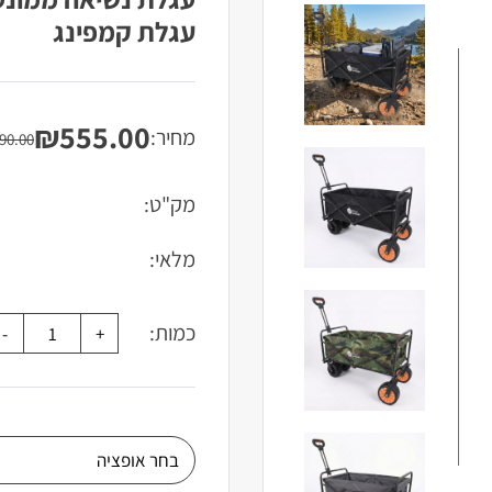
עגלת קמפינג
₪
555.00
מחיר:
המחיר
המחיר
90.00
הנוכחי
המקורי
היה:
הוא:
מק"ט:
₪790.00.
₪555.00.
מלאי:
כמות: