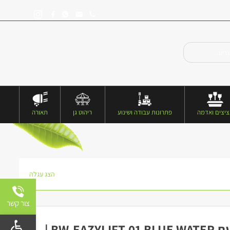
יצים ואדמה
פתרונות עבודה ושינוע
ריהוט גן
תאורה
הצג עגלה
צור קשר
פתח 
עגלת נשיאה ממונעת BW-EAZYLIFT-01 BLUE WATER |