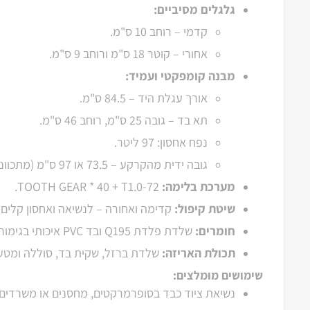
גלגלים מסיביים:
קדמי – רוחב 10 ס"מ.
אחורי – קוטר 18 ס"מ ורוחב 9 ס"מ.
מבנה קומפקטי ועמיד:
אורך עגלת היד – 84.5 ס"מ.
תא בד – גובה 25 ס"מ, רוחב 46 ס"מ.
נפח אחסון: 97 ליטר.
גובה ידית מהקרקע – 73.5 או 97 ס"מ (מתכוונן).
מערכת בלימה:
TOOTH GEAR * 40 + T1.0-72.
שיטת קיפול:
קדימה ואחורה – לנשיאה ואחסון קלים.
חומרים:
שלדת פלדת Q195 ובד PVC איכותי בגימור צבאי.
תכולת האריזה:
שלדת ברזל, שקית בד, סוללה ומטען
שימושים מומלצים:
נשיאת ציוד כבד בסופרמרקטים, מחסנים או משרדים.