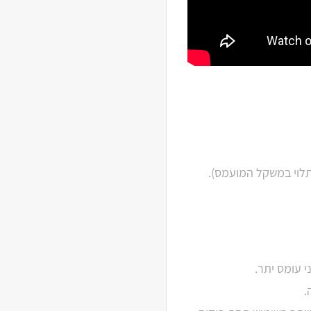
 עומס יתר.
.