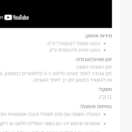
מידות אחסון:
במצב מקופל: 77x56x27 ס"מ.
במצב פתוח: 87x51x74 ס"מ.
זמן טעינה/עבודה:
זמן הטעינה כשעה.
זמן עבודה לאחר טעינה מלאה: כ-3 קילומטרים בממוצע. (תלוי במשקל המועמס).
אין להשאיר במטען זמן רב לאחר הטעינה.
משקל:
11 ק"ג.
בטיחות ותפעול:
הפעלה פשוטה עם מתג חשמלי והגנה אוטומטית מפני
אפשרות שימוש ידני גם כאשר הסוללה חלשה או ריקה