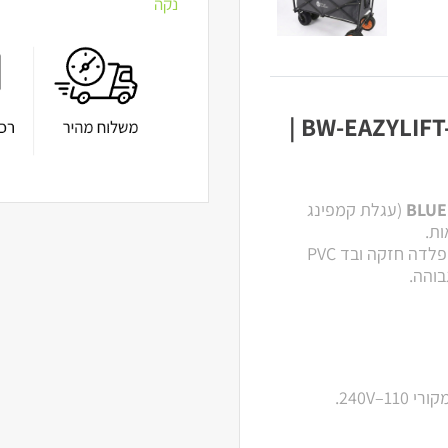
נקה
עגלת נשיאה ממונעת BW-EAZYLIFT-01 BLUE WATER |
(עגלת קמפינג
ות.
העגלה האיכותית מצוידת במערכת הנעה חשמלית, שלדת פלדה חזקה ובד PVC