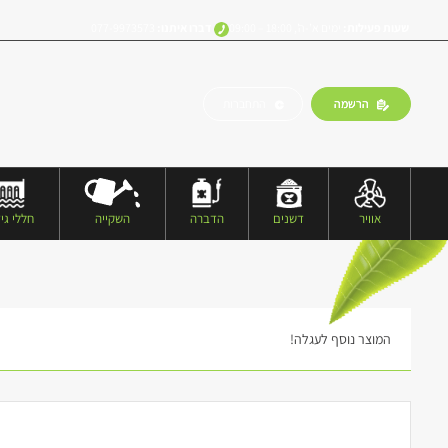
שעות פעילות:
ימים א’-ה’, 18:00 – 09:00
דברו איתנו:
077-9973573
הרשמה
התחברות
אוויר
דשנים
הדברה
השקייה
חללי גיד
המוצר נוסף לעגלה!