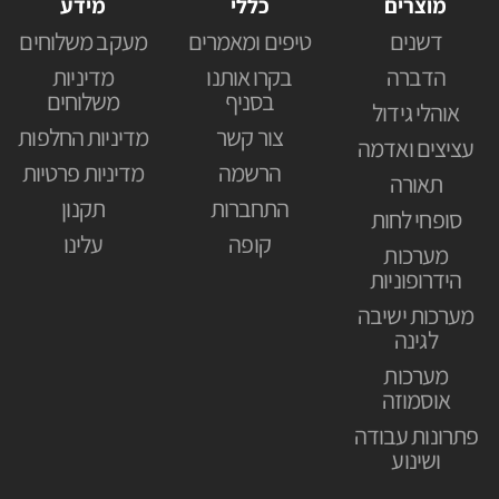
מוצרים
כללי
מידע
דשנים
טיפים ומאמרים
מעקב משלוחים
הדברה
בקרו אותנו
מדיניות
בסניף
משלוחים
אוהלי גידול
צור קשר
מדיניות החלפות
עציצים ואדמה
הרשמה
מדיניות פרטיות
תאורה
התחברות
תקנון
סופחי לחות
קופה
עלינו
מערכות
הידרופוניות
מערכות ישיבה
לגינה
מערכות
אוסמוזה
פתרונות עבודה
ושינוע