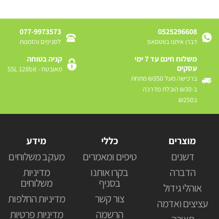
077-9973573
0525296608
דברו איתנו בווטסאפ
לסניפים והזמנות
משלוח חינם עד 7 ימי
קניה בטוחה
עסקים
מאובטח - SSL 128bit
ברכישה מעל ₪350 מתחת
ב-₪30 הובלת מדרכה
ב₪250
מוצרים
כללי
מידע
דשנים
טיפים ומאמרים
מעקב משלוחים
הדברה
בקרו אותנו
מדיניות
בסניף
משלוחים
אוהלי גידול
צור קשר
מדיניות החלפות
עציצים ואדמה
הרשמה
מדיניות פרטיות
תאורה