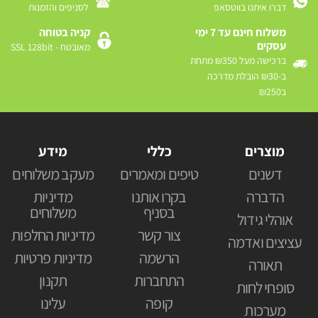
דברו איתנו בווטסאפ
לסניפים והזמנות
משלוח חינם עד 7 ימי
קניה בטוחה
עסקים
מאובטח - SSL 128bit
ברכישה מעל ₪350 מתחת
ב-₪30 הובלת מדרכה
ב₪250
מוצרים
כללי
מידע
דשנים
טיפים ומאמרים
מעקב משלוחים
הדברה
בקרו אותנו
מדיניות
בסניף
משלוחים
אוהלי גידול
צור קשר
מדיניות החלפות
עציצים ואדמה
הרשמה
מדיניות פרטיות
תאורה
התחברות
תקנון
סופחי לחות
קופה
עלינו
מערכות