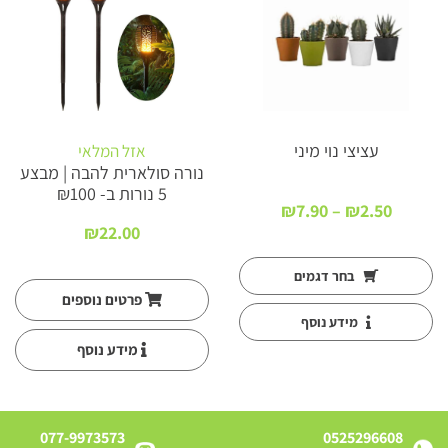
עציצי נוי מיני
אזל המלאי
נורה סולארית ‎להבה | מבצע
5 נורות ב- ₪100
טווח
₪
7.90
–
₪
2.50
מחירים:
₪
22.00
עד
בחר דגמים
פרטים נוספים
מידע נוסף
מידע נוסף
077-9973573
0525296608