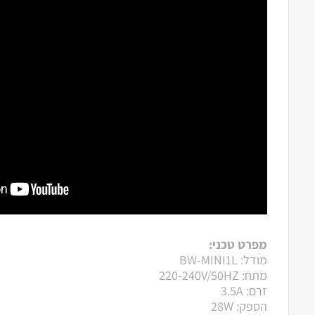
מפרט טכני:
מודל: BW-MINI1L
מתח: 220-240V/50HZ
זרם: 3.5A
הספק: 28W