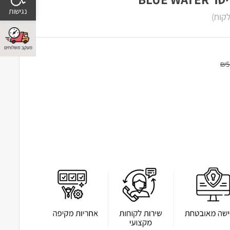
קוח)
₪
5