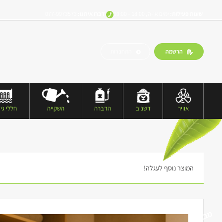
שעות פעילות:
ימים א’-ה’, 18:00 – 09:00
דברו איתנו:
077-9973573
הרשמה
התחברות
אוויר
דשנים
הדברה
השקייה
חללי גיד
המוצר נוסף לעגלה!
מבצע!