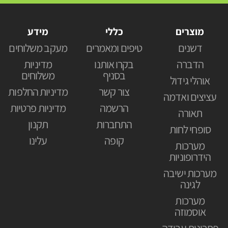
מוצרים
כללי
מידע
דשנים
טיפים ומאמרים
מעקב משלוחים
הדברה
בקרו אותנו
מדיניות
בסניף
משלוחים
אוהלי גידול
צור קשר
מדיניות החלפות
עציצים ואדמה
הרשמה
מדיניות פרטיות
תאורה
התחברות
תקנון
סופחי לחות
קופה
עלינו
מערכות
הידרופוניות
מערכות ישיבה
לגינה
מערכות
אוסמוזה