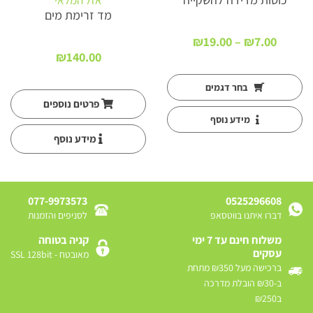
אזל המלאי
מד זרימת מים
טווח
₪
19.00
–
₪
7.00
מחירים:
₪
140.00
עד
בחר דגמים
פרטים נוספים
מידע נוסף
מידע נוסף
077-9973573
0525296608
דברו איתנו בווטסאפ
לסניפים והזמנות
משלוח חינם עד 7 ימי
קניה בטוחה
עסקים
מאובטח - SSL 128bit
ברכישה מעל ₪350 מתחת
ב-₪30 הובלת מדרכה
ב₪250