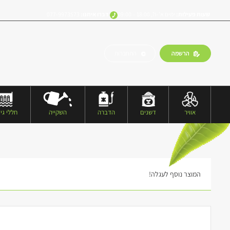
שעות פעילות:
ימים א’-ה’, 18:00 – 09:00
דברו איתנו:
077-9973573
הרשמה
התחברות
אוויר
דשנים
הדברה
השקייה
חללי גיד
המוצר נוסף לעגלה!