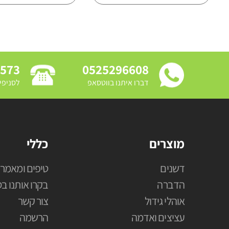
3573
0525296608
דברו איתנו בווטסאפ
לסניפי
מוצרים
כללי
דשנים
טיפים ומאמרי
הדברה
בקרו אותנו בס
אוהלי גידול
צור קשר
עציצים ואדמה
הרשמה