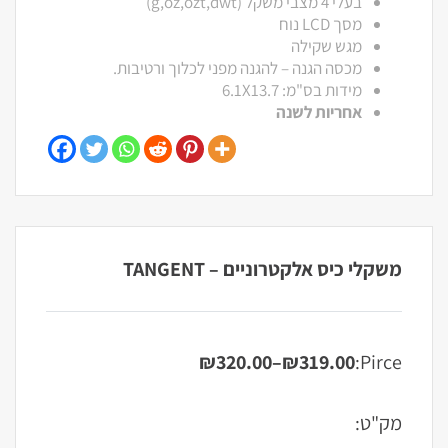
בעלי 4 מצבי משקל (g,oz,ozt,dwt)
מסך LCD נוח
מגש שקילה
מכסה הגנה – להגנה מפני לכלוך ורטיבות.
מידות בס"מ: 6.1X13.7
אחריות לשנה
משקלי כיס אלקטרוניים – TANGENT
₪
320.00
–
₪
319.00
Pirce:
טווח
מחירים:
מק"ט:
עד