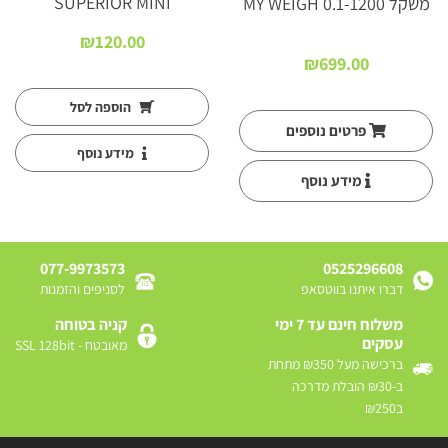
SUPERIOR MINI
משקל 0.1-1200 MY WEIGH
₪
120.00
₪
699.00
הוספה לסל
פרטים נוספים
מידע נוסף
מידע נוסף
077-9973573
0525296608
דברו איתנו בווטסאפ
לסניפים והזמנות
משלוח חינם עד 7 ימי
קניה בטוחה
עסקים
מאובטח - SSL 128bit
ברכישה מעל ₪350 מתחת
ב-₪30 הובלת מדרכה
ב₪250