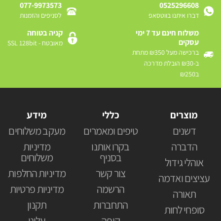
077-9973573
0525296608
דברו איתנו בווטסאפ
לסניפים והזמנות
משלוח חינם עד 7 ימי
קניה בטוחה
עסקים
מאובטח - SSL 128bit
ברכישה מעל ₪350 מתחת
ב-₪30 הובלת מדרכה
ב₪250
מוצרים
כללי
מידע
דשנים
טיפים ומאמרים
מעקב משלוחים
הדברה
בקרו אותנו
מדיניות
בסניף
משלוחים
אוהלי גידול
צור קשר
מדיניות החלפות
עציצים ואדמה
הרשמה
מדיניות פרטיות
תאורה
התחברות
תקנון
סופחי לחות
קופה
עלינו