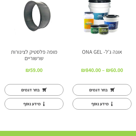
אונה ג'ל- ONA GEL
מופה פלסטיק לצינורות
שרשוריים
טווח
₪
59.00
₪
840.00
–
₪
60.00
ם:
מחירים:
עד
בחר דגמים
בחר דגמים
מידע נוסף
מידע נוסף