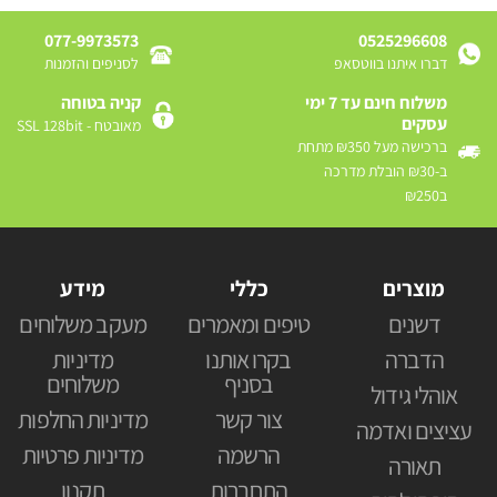
077-9973573
0525296608
דברו איתנו בווטסאפ
לסניפים והזמנות
משלוח חינם עד 7 ימי
קניה בטוחה
עסקים
מאובטח - SSL 128bit
ברכישה מעל ₪350 מתחת
ב-₪30 הובלת מדרכה
ב₪250
מוצרים
כללי
מידע
דשנים
טיפים ומאמרים
מעקב משלוחים
הדברה
בקרו אותנו
מדיניות
בסניף
משלוחים
אוהלי גידול
צור קשר
מדיניות החלפות
עציצים ואדמה
הרשמה
מדיניות פרטיות
תאורה
התחברות
תקנון