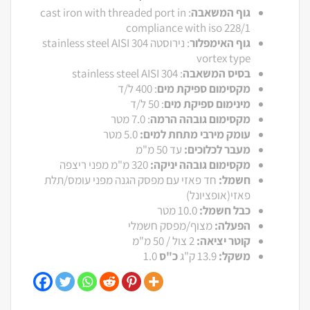
גוף המשאבה
: cast iron with threaded port in
compliance with iso 228/1
גוף האימפלור
: נירוסטה stainless steel AISI 304
vortex type
בסיס המשאבה
: stainless steel AISI 304
מקסימום ספיקת מים
: 400 ל/ד
מינימום ספיקת מים
: 50 ל/ד
מקסימום גובהה הרמה
: 7.0 מטר
עומק מירבי מתחת למים:
5.0 מטר
מעבר לכלוכים:
עד 50 מ"מ
מקסימום גובהה יניקה:
320 מ"מ מפני ריצפה
חשמל:
חד פאזי עם מפסק הגנה מפני עומס/תלת
פאזי(אופציונל)
כבל חשמל:
10.0 מטר
הפעלה:
מצוף/מפסק חשמלי
קוטר יציאה:
2 צול / 50 מ"מ
משקל:
13.9 ק"ג
כ"ס
1.0