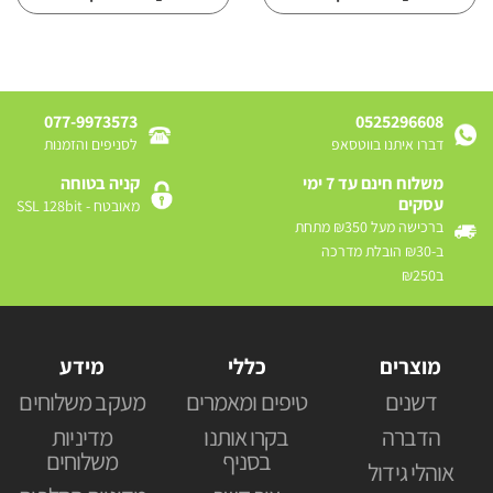
077-9973573
0525296608
דברו איתנו בווטסאפ
לסניפים והזמנות
משלוח חינם עד 7 ימי
קניה בטוחה
עסקים
מאובטח - SSL 128bit
ברכישה מעל ₪350 מתחת
ב-₪30 הובלת מדרכה
ב₪250
מוצרים
כללי
מידע
דשנים
טיפים ומאמרים
מעקב משלוחים
הדברה
בקרו אותנו
מדיניות
בסניף
משלוחים
אוהלי גידול