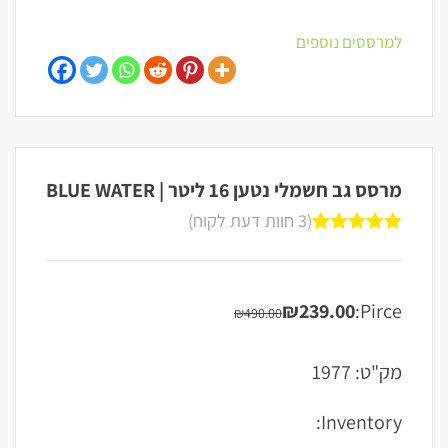
למרססים נוספים
מרסס גב חשמלי נטען 16 ליטר | BLUE WATER
(
3
חוות דעת לקוח)
מדורגים
5.00
3
מתוך 5
מבוסס על
₪
239.00
Pirce:
₪
490.00
המחיר
המחיר
דירוגים של
הנוכחי
המקורי
לקוחות
היה:
הוא:
מק"ט:
1977
₪490.00.
₪239.00.
Inventory: