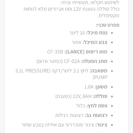
לשימוש חקלאי, תעשייתי וביתי.
כולל סוללה נטענת 12V וסט אביזרים מלא לנוחות
מקסימלית.
מפרט טכני:
נפח מיכל:
16 ליטר
צבע המיכל:
אפור
מוט ריסוס (LANCE):
CF-35B
מתג הפעלה:
CF-02A (כפתור אדום)
משאבה:
לחץ 3.1 ליטר/דקה (3.1L PRESSURE
PUMP)
מטען:
1.0A
סוללה:
12V, 8AH (נטענת)
ווסת לחץ:
כלול
רצועות גב:
רצועות רגילות
צינור:
צינור סטנדרטי עם אחיזה בצבע שחור