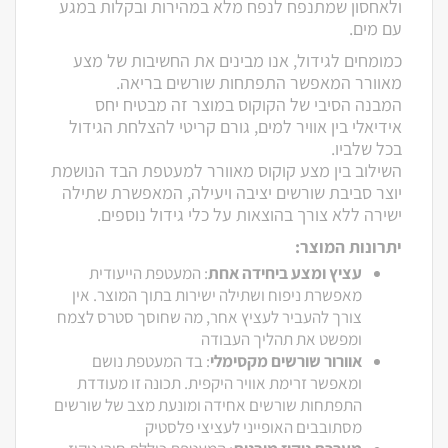
ולאחסון שמתנפח לנפח מלא במהירות ובקלות במגע
עם מים.
כמומחים לגידול, אנו מבינים את החשיבות של מצע
מאוורר המאפשר התפתחות שורשים בריאה.
המבנה הסיבי של הקוקוס במוצר זה מבטיח יחס
אידיאלי בין אוויר למים, גורם קריטי להצלחת הגידול
בכל שלביו.
השילוב בין מצע קוקוס מאוורר למעטפת הבד הנושמת
יוצר סביבת שורשים יציבה ויעילה, המאפשרת שתילה
ישירה ללא צורך בהוצאות על כלי גידול נוספים.
יתרונות המוצר:
עציץ ומצע ביחידה אחת
: המעטפת הייעודית
מאפשרת ניפוח ושתילה ישירות בתוך המוצר. אין
צורך להעביר לעציץ אחר, מה שחוסך סטרס לצמח
ומפשט את תהליך העבודה
אוורור שורשים מקסימלי
: בד המעטפת נושם
ומאפשר זרימת אוויר היקפית. תכונה זו מעודדת
התפתחות שורשים אחידה ומונעת מצב של שורשים
מסתובבים האופייני לעציצי פלסטיק