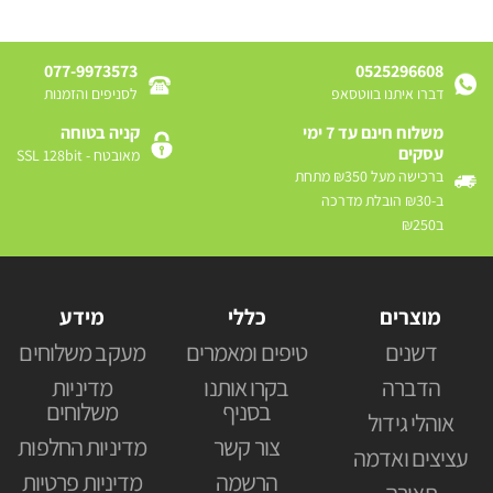
077-9973573
0525296608
דברו איתנו בווטסאפ
לסניפים והזמנות
משלוח חינם עד 7 ימי
קניה בטוחה
עסקים
מאובטח - SSL 128bit
ברכישה מעל ₪350 מתחת
ב-₪30 הובלת מדרכה
ב₪250
מוצרים
כללי
מידע
דשנים
טיפים ומאמרים
מעקב משלוחים
הדברה
בקרו אותנו
מדיניות
בסניף
משלוחים
אוהלי גידול
צור קשר
מדיניות החלפות
עציצים ואדמה
הרשמה
מדיניות פרטיות
תאורה