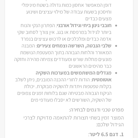
דופן המאפשר אחסון כמות גדולה בשטח מינימלי
וחיסכון בשעות עבודה של מילוי עציצים ושינוע
מצעים כבדים
חובבי גינון ביתי וגידול אורבני
: הפתרון הנקי והנוח
ביותר לגידול במרפסת או בגג. אין צורך לסחוב שקי
אדמה כבדים ומלכלכים או לרכוש עציצים בנפרד
שלבי הנבטה, השרשה וצמחים צעירים
: המבנה
המאוורר והלחות הגבוהה בתוך המעטפת הנושמת
מונעים מחלות שורש ומעודדים צמיחה מהירה וחזקה
כבר מהימים הראשונים
מגדלים המשתמשים במערכות השקיה
אוטומטית
: הודות לחורי ההכנה המובנים, ניתן לשלב
בקלות טפטפות ויתדות להשקיה מבוקרת. יכולת
הניקוז הגבוהה מבטיחה שגם בלוחות זמנים צפופים
של השקיה, השורשים לא יסבלו מעודפי מים
מפרט טכני ודגמים לבחירה:
המוצר זמין בשתי תצורות להתאמה מדויקת לצרכי
הגידול שלכם:
1. דגם 6.5 ליטר
: