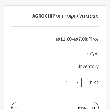
מצע גידול קוקוס דחוס AGROCHIP
₪
11.00
–
₪
7.00
Pirce:
טווח
מחירים:
מק"ט:
עד
Inventory:
כמות: