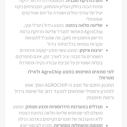
מערכת ניקוז מובנית
: המעטפת כוללת חורי ניקוז
ופתחי הכנה בחלק העליון והתחתון, המבטיחים ניקוז
יעיל של עודפי נוזלים ושמירה על יחס אוויר/מים
אופטימלי
שליטה מלאה בהזנה
: כמצע גידול ניטרלי ונקי,
AgroChip מאפשר למגדל שליטה מדויקת ברמת
הדישון והחומציות (pH), מה שמוביל לתוצאות
עקביות וצפויות בכל מחזור גידול
יציבות וניקיון
: המצע עשוי מסיבי קוקוס איכותיים
השומרים על מבנה יציב לאורך זמן, אינם מתפרקים
בקלות ושומרים על סביבת עבודה נקייה ומסודרת
למי מתאים השימוש במצע AgroChip ולאילו
מטרות?
התכנון החכם של מצע ה-AGROCHIP הופך אותו
לפתרון ורסטילי שמתאים למנעד רחב של שיטות גידול
ורמות מיומנות:
מגדלים במערכות הידרופוניות ומצע מנותק
: המצע
מושלם למי שמחפש שליטה מלאה בתזונת הצמח
ללא התערבות של חומרים הקיימים באדמה רגילה
חממות ומשתלות מסחריות
: פתרון לוגיסטי יוצא