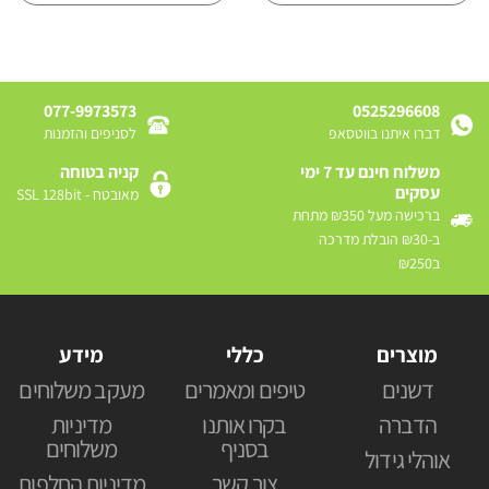
077-9973573
0525296608
דברו איתנו בווטסאפ
לסניפים והזמנות
משלוח חינם עד 7 ימי
קניה בטוחה
עסקים
מאובטח - SSL 128bit
ברכישה מעל ₪350 מתחת
ב-₪30 הובלת מדרכה
ב₪250
מוצרים
כללי
מידע
דשנים
טיפים ומאמרים
מעקב משלוחים
הדברה
בקרו אותנו
מדיניות
בסניף
משלוחים
אוהלי גידול
צור קשר
מדיניות החלפות