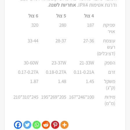
ודרגת אטימות IPX4.
אחריות לשנה
.
4 צול
5 צול
6 צול
ספיקת
187
280
320
אויר
עוצמת
27-36
28-37
33-44
רעש
(דציבלים)
הספק
21-33W
23-37W
30-60W
זרם
0.11-0.21A
0.18-0.27A
0.17-0.27A
משקל
1.45
1.48
1.87
(ק"ג)
מידות
100*246*167
205*269*195
245*310*210
(מ"מ)