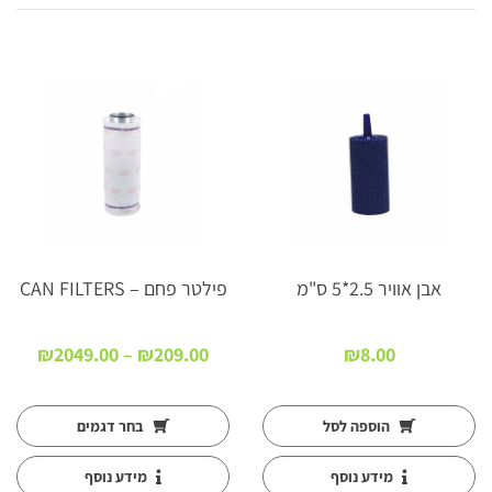
15%
אבן אוויר 2.5*5 ס"מ
פילטר פחם – CAN FILTERS
טווח
₪
2049.00
–
₪
209.00
₪
8.00
מחירי
עד
הוספה לסל
בחר דגמים
מידע נוסף
מידע נוסף