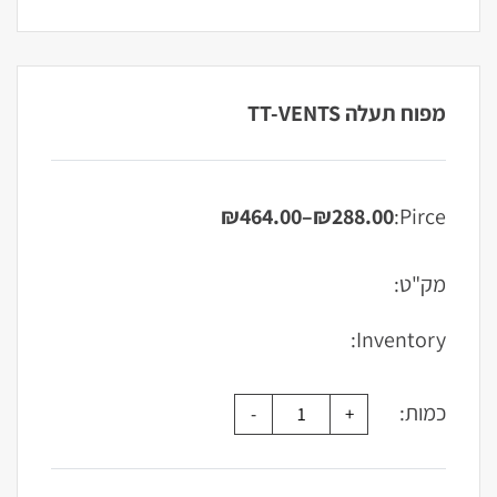
מפוח תעלה TT-VENTS
₪
464.00
–
₪
288.00
Pirce:
טווח
מחירים:
מק"ט:
עד
Inventory:
כמות: