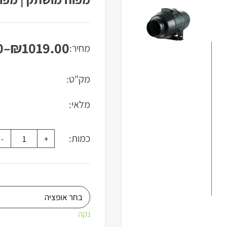
0
–
₪
1019.00
מחיר:
טווח
מחירים:
מק"ט:
עד
מלאי:
כמות:
נקה