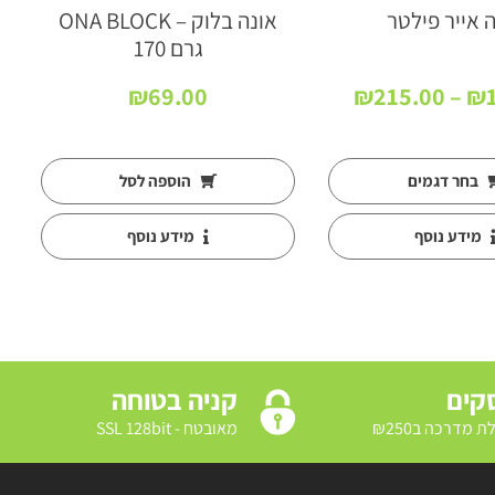
 אייר פילטר
אונה בלוק – ONA BLOCK
גרם 170
טווח
₪
69.00
₪
215.00
–
₪
מחירים:
עד
בחר דגמים
הוספה לסל
מידע נוסף
מידע נוסף
קניה בטוחה
מאובטח - SSL 128bit