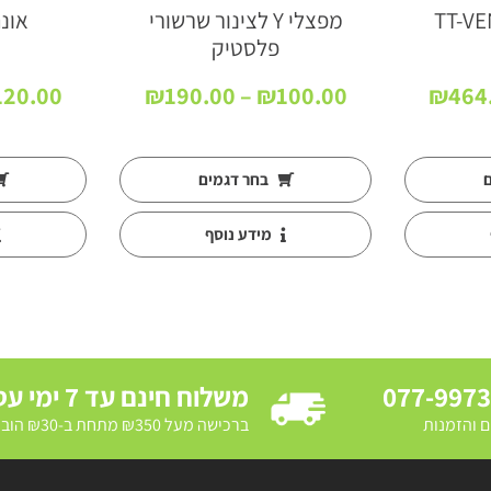
מפצלי Y לצינור שרשורי
אונה
פלסטיק
טווח
טווח
120.00
₪
190.00
–
₪
100.00
₪
464
מחירים:
מחירים:
עד
עד
ם
בחר דגמים
מידע נוסף
077-997
משלוח חינם עד 7 ימי עסקים
ם והזמנות
ברכישה מעל ₪350 מתחת ב-₪30 הובלת מדרכה ב₪250