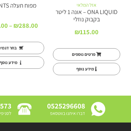
מפוח תעלה TT-VENTS
אזל המלאי
ONA LIQUID – אונה 1 ליטר
בקבוק נוזלי
.00
–
₪
288.00
₪
115.00
בחר דגמי
פרטים נוספים
מידע נוסף
מידע נוסף
3573
0525296608
דברו איתנו בווטסאפ
לסניפי