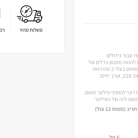
נטות עבור גידולים
יין של VENTS מאפשרת לכם להנות ממגוון גדלים של
המפוחים בעלי 2 מהירויות
אורך חיים:
רצוי להוסיף פילטר תואם.
 תואם לזה של הפילטר
*יתכנו דמי משלוח נוספים עבור מוצר בעל משקל/גודל חריג (מפוח 12 צול)
6 צול