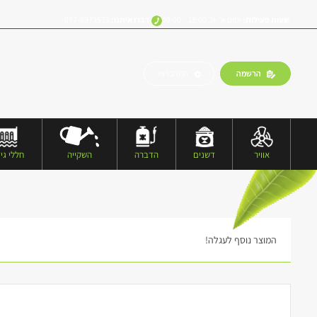
שעות פעילות:
ימים א’-ה’, 18:00 – 09:00
דברו איתנו:
077-9973573
הרשמה
התחברות
אוויר
דשנים
הדברה
השקייה
חללי גיד
המוצר נוסף לעגלה!