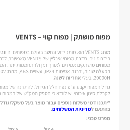
מפוח מושתק | מפוח קווי – VENTS
מותג VENTS הוא מותג ידוע ונחשב בעולם במפוחים והוו
הידרופונים. סדרת מפוחי אינל
מפוחים מושתקים אמידים לאורך זמן ולהתחממות יתר.
הפעלה שונות, דרגת אטימות IPX4, עשויים ABS, מתח: 220-240V,
20000H,
בעלי
אחריות לשנה
.
גודל המפוח יקבע ע"פ נפח חלל הגידול. להתקנה של מפוח 
לקבלת סינון איכותי יש לוודא כי הספק המק"ש של המפוח
בהתאם ל
מדיניות המשלוחים
.
מפרט טכני:
4 צול
5 צול