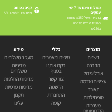
משלוח חינם עד 7 ימי
קניה בטוחה
עסקים
מאובטח - SSL 128bit
ברכישה מעל ₪350 מתחת
ב-₪30 הובלת מדרכה
ב₪250
מוצרים
כללי
מידע
דשנים
טיפים ומאמרים
מעקב משלוחים
הדברה
בקרו אותנו
מדיניות
בסניף
משלוחים
אוהלי גידול
צור קשר
מדיניות החלפות
עציצים ואדמה
הרשמה
מדיניות פרטיות
תאורה
התחברות
תקנון
סופחי לחות
קופה
עלינו
מערכות
הידרופוניות