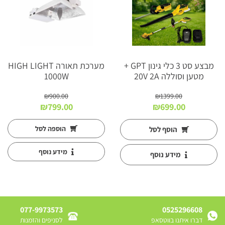
מבצע סט 3 כלי גינון GPT +
מערכת תאורה HIGH LIGHT
מטען וסוללה 20V 2A
1000W
₪
900.00
₪
1399.00
המחיר
המחיר
המחיר
המחיר
₪
799.00
₪
699.00
המקורי
הנוכחי
המקורי
הנוכחי
היה:
הוא:
היה:
הוא:
הוספה לסל
הוסף לסל
₪799.00.
₪900.00.
₪699.00.
₪1399.00.
מידע נוסף
מידע נוסף
077-9973573
0525296608
דברו איתנו בווטסאפ
לסניפים והזמנות