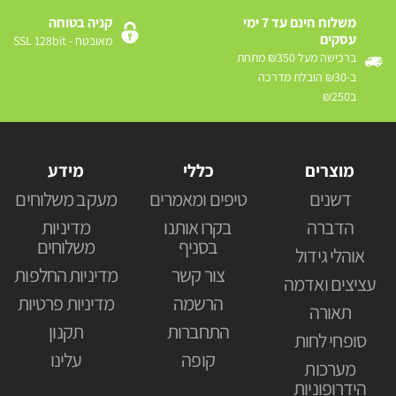
משלוח חינם עד 7 ימי
קניה בטוחה
עסקים
מאובטח - SSL 128bit
ברכישה מעל ₪350 מתחת
ב-₪30 הובלת מדרכה
ב₪250
מוצרים
כללי
מידע
דשנים
טיפים ומאמרים
מעקב משלוחים
הדברה
בקרו אותנו
מדיניות
בסניף
משלוחים
אוהלי גידול
צור קשר
מדיניות החלפות
עציצים ואדמה
הרשמה
מדיניות פרטיות
תאורה
התחברות
תקנון
סופחי לחות
קופה
עלינו
מערכות
הידרופוניות