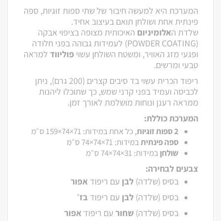
המערכת היא למעשה חיבור של שתי ספות זוגיות, ספה
פינתית אחת ושולחן תואם בעיצוב אחיד.
שלדת ה
אלומיניום
האיכותית מצופה בציפוי אבקה
(POWDER COATING) לעמידות גבוהה בפני חלודה
ופגעי מזג האוויר, ומשטח השולחן עשוי
פוליווד
למראה
טבעי ומרשים.
ריפוד הכרית עשוי בד סיבים קצרים (200 גרם), ניתן
לכביסה ועמיד בפני קרני שמש, כך שתוכלו ליהנות
ממראה רענן ונוחות מושלמת לאורך זמן.
המערכת כוללת:
2 ספות זוגיות
, כל אחת במידות: ‎159×74×71 ס״מ
ספה פינתית
במידות: ‎74×74×71 ס״מ
שולחן
במידות: ‎74×74×31 ס״מ
צבעים לבחירה:
בסיס (שלדה)
לבן
עם ריפוד
אפור
בסיס (שלדה)
לבן
עם ריפוד
בז׳
בסיס (שלדה)
שחור
עם ריפוד
אפור