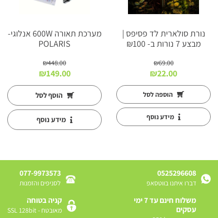
נורת סולארית לד פסיפס |
מערכת תאורה 600W אנלוגי-
מבצע 7 נורות ב- ₪100
POLARIS
₪
448.00
₪
69.00
המחיר
המחיר
המחיר
המחיר
₪
149.00
₪
22.00
המקורי
הנוכחי
המקורי
הנוכחי
היה:
הוא:
היה:
הוא:
הוספה לסל
הוסף לסל
₪149.00.
₪448.00.
₪22.00.
₪69.00.
מידע נוסף
מידע נוסף
077-9973573
0525296608
דברו איתנו בווטסאפ
לסניפים והזמנות
משלוח חינם עד 7 ימי
קניה בטוחה
עסקים
מאובטח - SSL 128bit