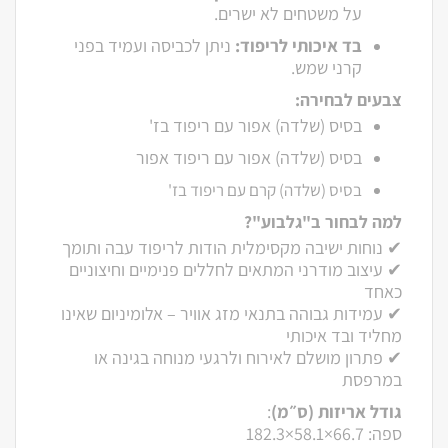
על משטחים לא ישרים.
בד איכותי לריפוד:
ניתן לכביסה ועמיד בפני
קרני שמש.
צבעים לבחירה:
בסיס (שלדה) אפור עם ריפוד בז'
בסיס (שלדה) אפור עם ריפוד אפור
בסיס (שלדה) קרם עם ריפוד בז'
למה לבחור ב"גלבוע"?
✔ נוחות ישיבה מקסימלית הודות לריפוד עבה ותומך
✔ עיצוב מודרני המתאים לחללים פנימיים וחיצוניים
כאחד
✔ עמידות גבוהה בתנאי מזג אוויר – אלומיניום שאינו
מחליד ובד איכותי
✔ פתרון מושלם לאירוח ולרגעי מנוחה בגינה או
במרפסת
גודל אריזות (ס״מ)
:
ספה: ‎182.3×58.1×66.7‎