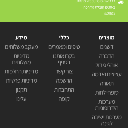
ברכישה מעל ₪350 מתחת
ב-₪30 הובלת מדרכה
ב₪250
מוצרים
כללי
מידע
דשנים
טיפים ומאמרים
מעקב משלוחים
הדברה
בקרו אותנו
מדיניות
בסניף
משלוחים
אוהלי גידול
צור קשר
מדיניות החלפות
עציצים ואדמה
הרשמה
מדיניות פרטיות
תאורה
התחברות
תקנון
סופחי לחות
קופה
עלינו
מערכות
הידרופוניות
מערכות ישיבה
לגינה