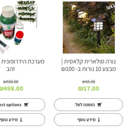
מבצע!
מבצע!
נורה סולארית קלאסית |
מבצע 10 נורות ב- ₪100
זהב
₪
550.00
₪
55.00
המחיר
המחיר
המחיר
₪
498.00
₪
17.00
המקורי
הנוכחי
המקורי
היה:
הוא:
היה:
הוספה לסל
Select options
₪550.00.
₪17.00.
₪55.00.
₪
מידע נוסף
מידע נוסף