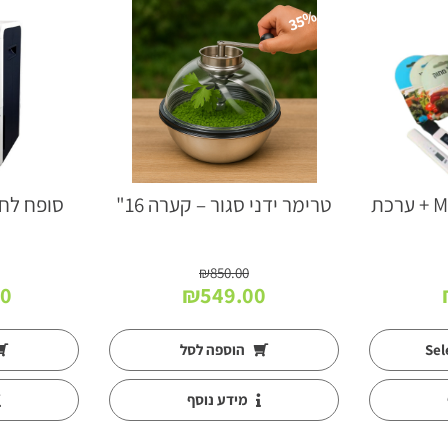
36%
35%
מערכת הידרופונית M + ערכת
טרימר ידני סגור – קערה 16"
₪
850.00
המחיר
המחיר
המחיר
המ
00
₪
549.00
הנוכחי
המקורי
הנוכחי
המ
הוא:
היה:
הוא:
הי
הוספה לסל
0.
₪549.00.
₪850.00.
₪498.00.
מידע נוסף