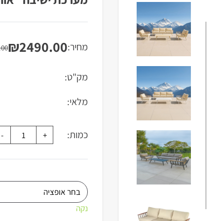
₪
2490.00
מחיר:
המחיר
המחיר
.00
הנוכחי
המקורי
היה:
הוא:
מק"ט:
₪3560.00.
₪2490.00.
מלאי:
כמות:
נקה