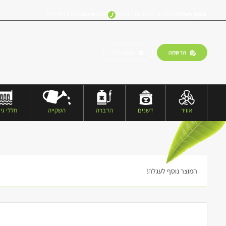
שעות פעילות:
ימים א’-ה’, 18:00 – 09:00
דברו איתנו:
077-9973573
הרשמה
התחברות
אוויר
דשנים
הדברה
השקייה
חללי גיד
המוצר נוסף לעגלה!