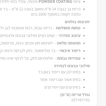
ציפוי
POWDER COATING
איכותי, עמיד בפני חלודה
כריות גב בגובה 14 ס"מ ומ
כותנה זקופה במשקל 1000 גרם
יתרונות בולטים
נוחות מושלמת
– כריות עבות, רכות ותומכות לגב ול
עיצוב מודרני
– קווים נקיים ושילובי צבעים אלגנטיים
התאמה מלאה
– לשימוש חוץ ופנים: גינות, מרפסות, 
ריפוד איכותי
– בד פוליאסטר, ניתן לכביסה ודוחה קרני
עמידות גבוהה
– אלומיניום חזק, קל לניקוי ואינו מחל
שילובי צבעים לבחירה
בסיס לבן עם ריפוד בגוון בז'
בסיס אפור עם ריפוד אפור
בסיס קרם עם ריפוד קרם
גודל אריזה (ס״מ)
:
51×67×197‎