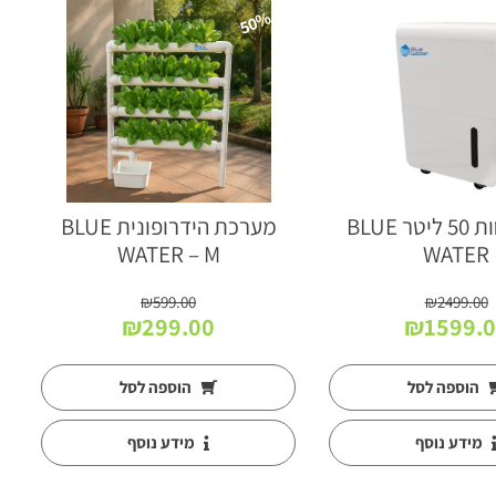
50%
סופח לחות 50 ליטר BLUE
מערכת הידרופונית BLUE
WATER – M
WATER
₪
599.00
₪
2499.00
חיר
המחיר
המחיר
המחיר
₪
299.00
₪
1599.
קורי
הנוכחי
המקורי
הנוכחי
ה:
הוא:
היה:
הוא:
הוספה לסל
הוספה לסל
₪299.00.
₪599.00.
₪1599.00.
₪2499.0
מידע נוסף
מידע נוסף