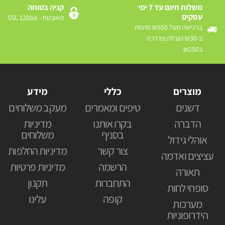
משלוח חינם עד 7 ימי
קניה בטוחה
עסקים
מאובטח - SSL 128bit
ברכישה מעל ₪350 מתחת
ב-₪30 הובלת מדרכה
ב₪250
מוצרים
כללי
מידע
דשנים
טיפים ומאמרים
מעקב משלוחים
הדברה
בקרו אותנו
מדיניות
בסניף
משלוחים
אוהלי גידול
צור קשר
מדיניות החלפות
עציצים ואדמה
הרשמה
מדיניות פרטיות
תאורה
התחברות
תקנון
סופחי לחות
קופה
עלינו
מערכות
הידרופוניות