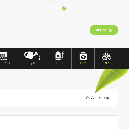
שעות פעילות:
ימים א’-ה’, 18:00 – 09:00
דברו איתנו:
077-9973573
הרשמה
התחברות
אוויר
דשנים
הדברה
השקייה
חללי גיד
המוצר נוסף לעגלה!