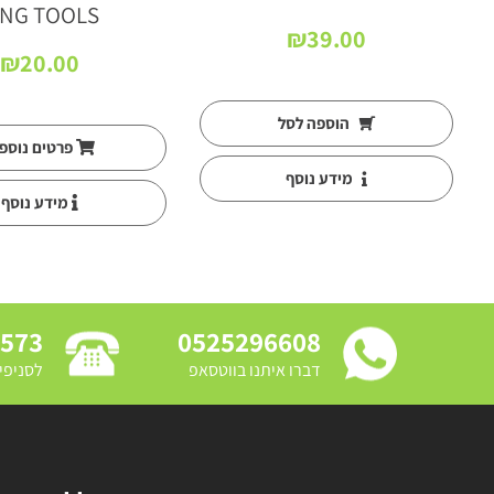
ING TOOLS
₪
39.00
₪
20.00
הוספה לסל
פרטים נוספ
מידע נוסף
מידע נוסף
3573
0525296608
דברו איתנו בווטסאפ
לסניפי