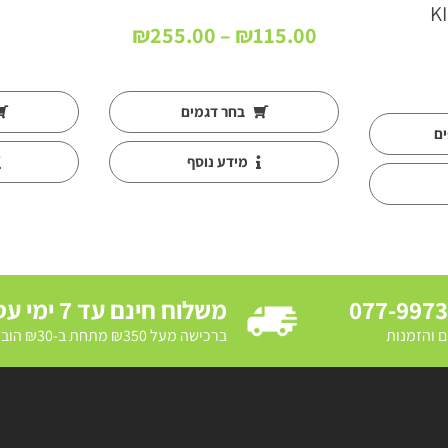
K
טווח
₪
255.00
–
₪
115.00
מחירים:
עד
בחר דגמים
ים
מידע נוסף
077-997
משלוח חינם עד 7 ימי עסקים
ם והזמנות
ברכישה מעל ₪350 מתחת ב-₪30 הובלת מדרכה ב₪250