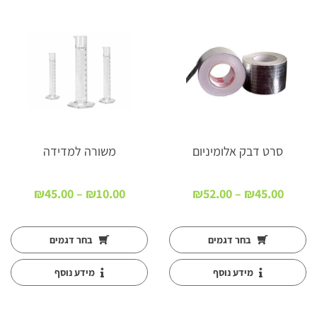
סרט דבק אלומיניום
משורה למדידה
טווח
טווח
₪
45.00
–
₪
10.00
₪
52.00
–
₪
45.00
מחירים:
מחירים
עד
עד
בחר דגמים
בחר דגמים
מידע נוסף
מידע נוסף