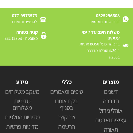
077-9973573
0525296608
דברו איתנו בווטסאפ
לסניפים והזמנות
משלוח חינם עד 7 ימי
קניה בטוחה
עסקים
מאובטח - SSL 128bit
ברכישה מעל ₪350 מתחת
ב-₪30 הובלת מדרכה
ב₪250
מוצרים
כללי
מידע
דשנים
טיפים ומאמרים
מעקב משלוחים
הדברה
בקרו אותנו
מדיניות
בסניף
משלוחים
אוהלי גידול
צור קשר
מדיניות החלפות
עציצים ואדמה
הרשמה
מדיניות פרטיות
תאורה