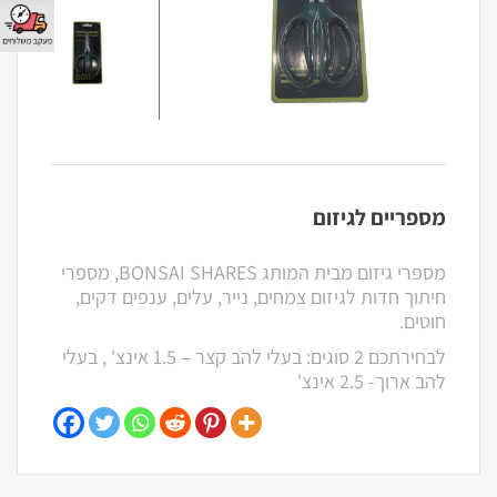
מספריים לגיזום
מספרי גיזום מבית המותג BONSAI SHARES, מספרי
חיתוך חדות לגיזום צמחים, נייר, עלים, ענפים דקים,
חוטים.
לבחירתכם 2 סוגים: בעלי להב קצר – 1.5 אינצ' , בעלי
להב ארוך- 2.5 אינצ'