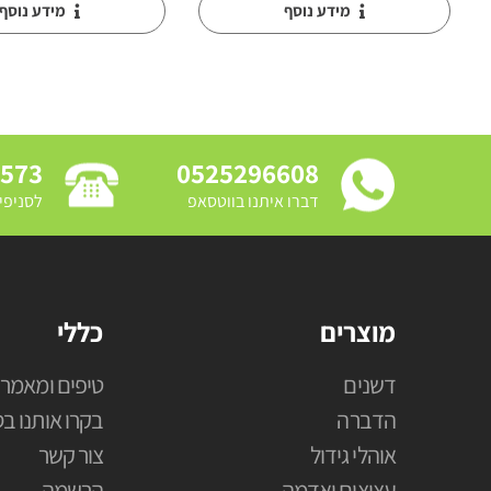
מידע נוסף
מידע נוסף
3573
0525296608
דברו איתנו בווטסאפ
לסניפי
מוצרים
כללי
דשנים
טיפים ומאמרי
הדברה
בקרו אותנו בס
אוהלי גידול
צור קשר
עציצים ואדמה
הרשמה