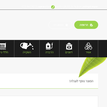
שעות פעילות:
ימים א’-ה’, 18:00 – 09:00
דברו איתנו:
077-9973573
הרשמה
התחברות
אוויר
דשנים
הדברה
השקייה
חללי גיד
המוצר נוסף לעגלה!