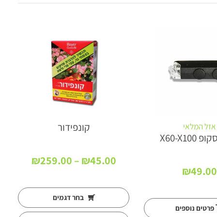
19%
קונפידור
אזל המלאי
X60-X100
טווח
₪
259.00
–
₪
45.00
מחירים:
₪
49.00
עד
בחר דגמים
פרטים נוספים