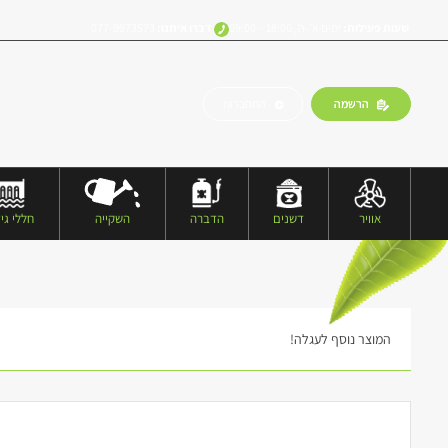
שעות פעילות:
ימים א’-ה’, 18:00 – 09:00
דברו איתנו:
077-9973573
הרשמה
התחברות
אוויר
דשנים
הדברה
השקייה
חללי גיד
המוצר נוסף לעגלה!