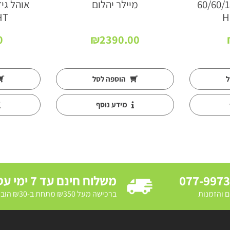
ידול קטן 60/60/180
מיילר יהלום
HT
H
0
₪
2390.00
ל
הוספה לסל
מידע נוסף
077-997
משלוח חינם עד 7 ימי עסקים
ם והזמנות
ברכישה מעל ₪350 מתחת ב-₪30 הובלת מדרכה ב₪250