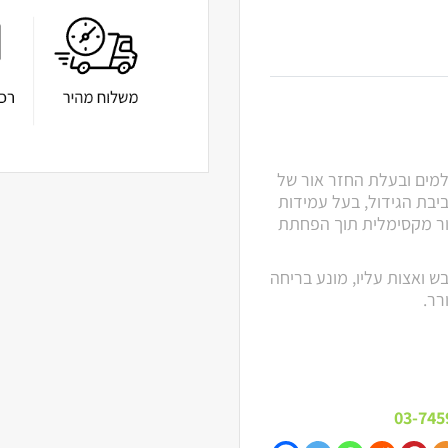
קטיבית מ 2 צידיה, עמידה למים ובעלת החזר אור של
סביבת הגידול, בעל עמידות
ור מקסימלית תוך הפחתת
ש ואצות עליו, מונע בריחה
רר.
03-745