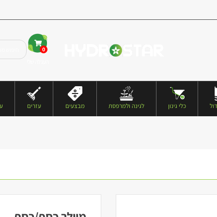
0
העגלה שלי
ול
כלי גינון
לגינה ולמרפסת
מבצעים
עזרים
עצ
מיילר כסף/כסף