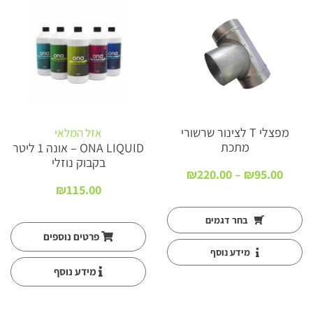
מפצלי T לצינור שרשורי
אזל המלאי
מתכת
ONA LIQUID – אונה 1 ליטר
בקבוק נוזלי
טווח
₪
220.00
–
₪
95.00
:
מחירים:
₪
115.00
עד
בחר דגמים
פרטים נוספים
מידע נוסף
מידע נוסף