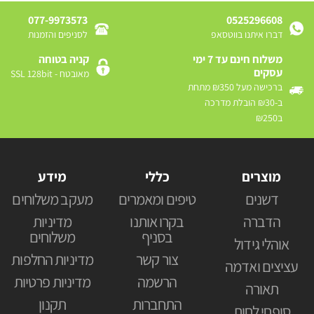
077-9973573
0525296608
דברו איתנו בווטסאפ
לסניפים והזמנות
משלוח חינם עד 7 ימי
קניה בטוחה
עסקים
מאובטח - SSL 128bit
ברכישה מעל ₪350 מתחת
ב-₪30 הובלת מדרכה
ב₪250
מוצרים
כללי
מידע
דשנים
טיפים ומאמרים
מעקב משלוחים
הדברה
בקרו אותנו
מדיניות
בסניף
משלוחים
אוהלי גידול
צור קשר
מדיניות החלפות
עציצים ואדמה
הרשמה
מדיניות פרטיות
תאורה
התחברות
תקנון
סופחי לחות