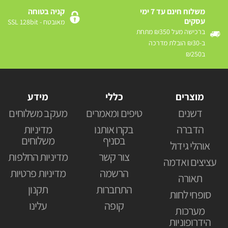
משלוח חינם עד 7 ימי
קניה בטוחה
עסקים
מאובטח - SSL 128bit
ברכישה מעל ₪350 מתחת
ב-₪30 הובלת מדרכה
ב₪250
מוצרים
כללי
מידע
דשנים
טיפים ומאמרים
מעקב משלוחים
הדברה
בקרו אותנו
מדיניות
בסניף
משלוחים
אוהלי גידול
צור קשר
מדיניות החלפות
עציצים ואדמה
הרשמה
מדיניות פרטיות
תאורה
התחברות
תקנון
סופחי לחות
קופה
עלינו
מערכות
הידרופוניות